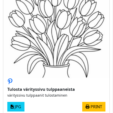
Tulosta värityssivu tulppaaneista
värityssivu tulppaanit tulostaminen
JPG
PRINT