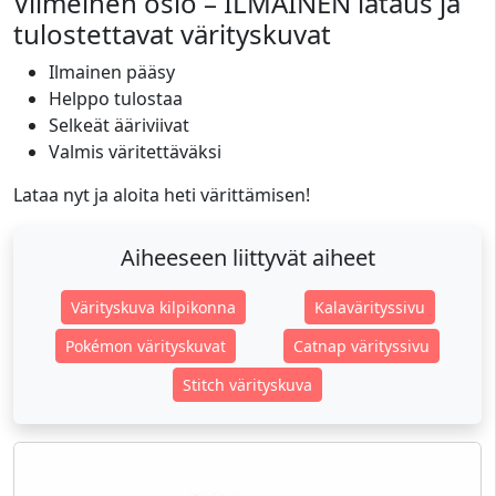
Viimeinen osio – ILMAINEN lataus ja
tulostettavat värityskuvat
Ilmainen pääsy
Helppo tulostaa
Selkeät ääriviivat
Valmis väritettäväksi
Lataa nyt ja aloita heti värittämisen!
Aiheeseen liittyvät aiheet
Värityskuva kilpikonna
Kalavärityssivu
Pokémon värityskuvat
Catnap värityssivu
Stitch värityskuva