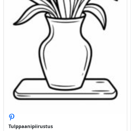
Tulppaanipiirustus