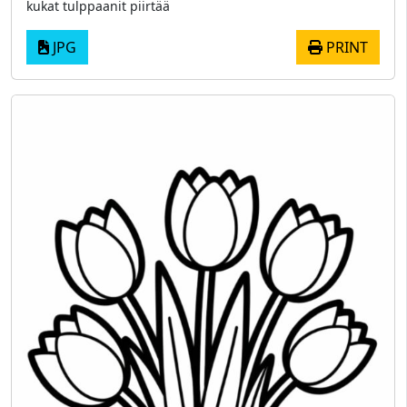
kukat tulppaanit piirtää
JPG
PRINT