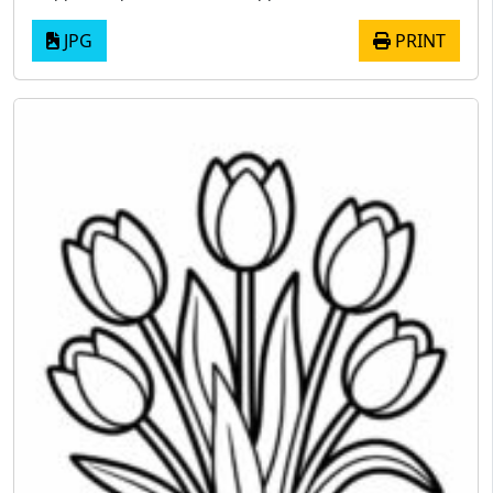
JPG
PRINT