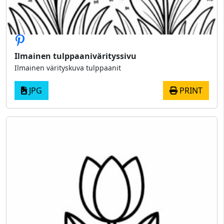
Ilmainen tulppaanivärityssivu
Ilmainen värityskuva tulppaanit
JPG
PRINT