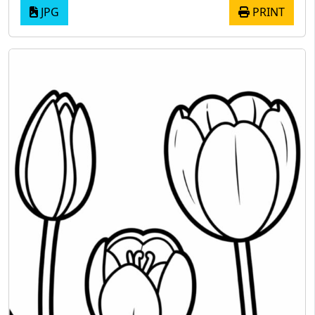
JPG
PRINT