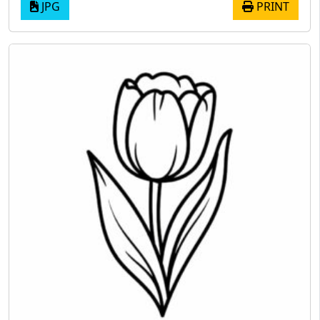
JPG
PRINT