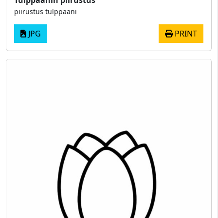
Tulppaanin piirustus
piirustus tulppaani
JPG
PRINT