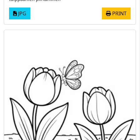
JPG
PRINT