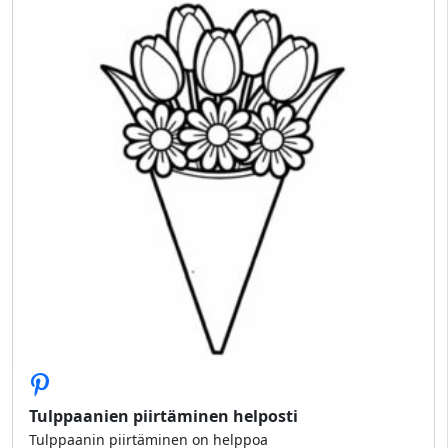
Tulppaanien piirtäminen helposti
Tulppaanin piirtäminen on helppoa