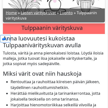
Home
»
Lasten värityskuvat
»
Luonto
»
Tulppaanin
värityskuva
Tulppaanin värityskuva
Anna luovuutesi kukoistaa
5
Tulppaanivärityskuvan avulla
Tulosta, väritä ja anna pienokaisesi loistaa. Löydä iloisia
malleja, jotka tuovat iloa jokaiselle värityskertalle, ja
jotka sopivat myös sadepäiville.
Miksi värit ovat niin hauskoja
Rentouttaa ja rauhoittaa kiireisen päivän jälkeen,
täydellinen rauhoittumishetkiin.
Herättää mielikuvitusta ja tarinankerrontaa, jotta
jokaisella teoksella on oma tarinansa.
Harjoittaa hienomotoriikkaa selkeillä viivoilla ja