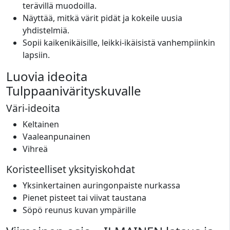
terävillä muodoilla.
Näyttää, mitkä värit pidät ja kokeile uusia
yhdistelmiä.
Sopii kaikenikäisille, leikki-ikäisistä vanhempiinkin
lapsiin.
Luovia ideoita
Tulppaanivärityskuvalle
Väri-ideoita
Keltainen
Vaaleanpunainen
Vihreä
Koristeelliset yksityiskohdat
Yksinkertainen auringonpaiste nurkassa
Pienet pisteet tai viivat taustana
Söpö reunus kuvan ympärille