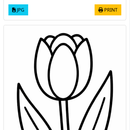
JPG
PRINT