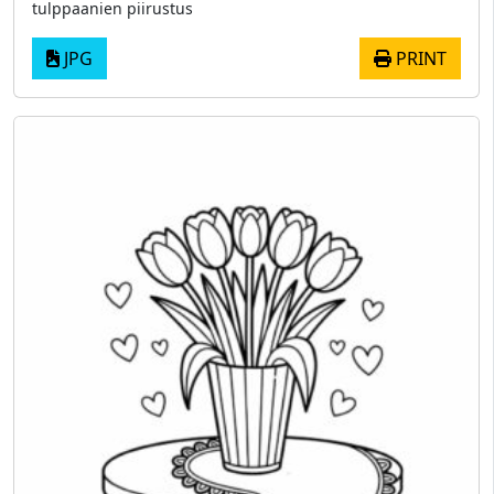
tulppaanien piirustus
JPG
PRINT