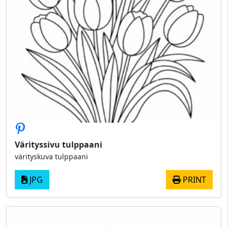
Värityssivu tulppaani
värityskuva tulppaani
JPG
PRINT