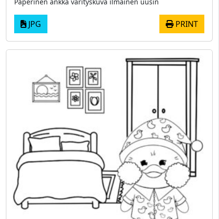
Paperinen ankka värityskuva ilmainen uusin
JPG
PRINT