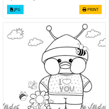
JPG
PRINT