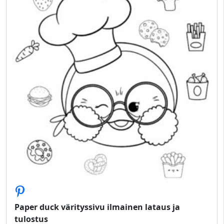
Paper duck värityssivu ilmainen lataus ja
tulostus