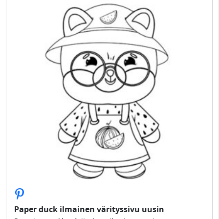
Paper duck ilmainen värityssivu uusin