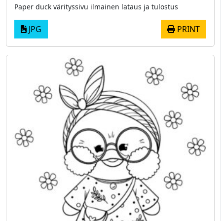
Paper duck värityssivu ilmainen lataus ja tulostus
JPG
PRINT