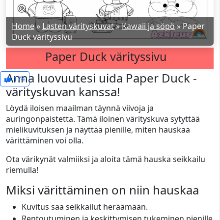
Home
»
Lasten värityskuvat
»
Kawaii ja söpö
»
Paper
Duck värityssivu
Paper Duck värityssivu
Anna luovuutesi uida Paper Duck -
174
värityskuvan kanssa!
Löydä iloisen maailman täynnä viivoja ja
auringonpaistetta. Tämä iloinen värityskuva sytyttää
mielikuvituksen ja näyttää pienille, miten hauskaa
värittäminen voi olla.
Ota värikynät valmiiksi ja aloita tämä hauska seikkailu
riemulla!
Miksi värittäminen on niin hauskaa
Kuvitus saa seikkailut heräämään.
Rentoutuminen ja keskittymisen tukeminen pienille