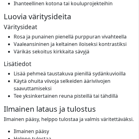
Ihanteellinen kotona tai kouluprojekteihin
Luovia väritysideita
Väritysideat
Rosa ja punainen pienellä purppuran vivahteella
Vaaleansininen ja keltainen iloiseksi kontrastiksi
Värikäs sekoitus kirkkaita sävyjä
Lisätiedot
Lisää pehmeä taustakuva pienillä sydänkuvioilla
Käytä ohuita viivoja selkeiden ääriviivojen
saavuttamiseksi
Tee yksinkertainen reuna pisteillä tai tähdillä
Ilmainen lataus ja tulostus
Ilmainen pääsy, helppo tulostaa ja valmis väritettäväksi.
Ilmainen pääsy
Helppo tulostaa