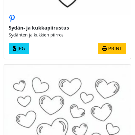
Sydän- ja kukkapiirustus
Sydänten ja kukkien piirros
JPG
PRINT