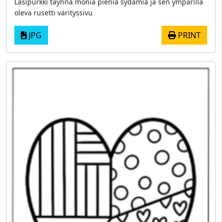
Lasipurkki täynnä monia pieniä sydämiä ja sen ympärillä
oleva rusetti värityssivu
JPG
PRINT