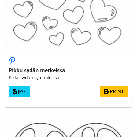
Pikku sydän merkeissä
Pikku sydän symboleissa
JPG
PRINT