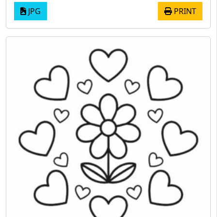
JPG
PRINT