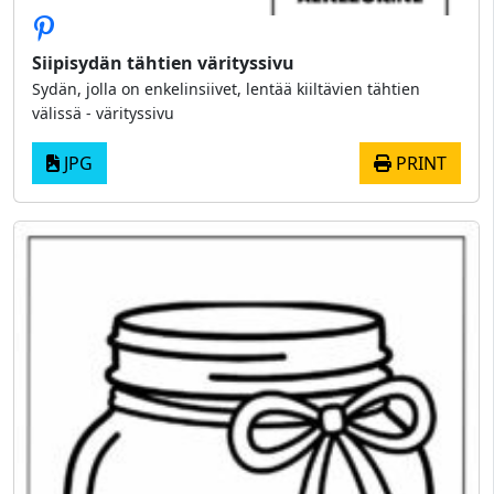
Siipisydän tähtien värityssivu
Sydän, jolla on enkelinsiivet, lentää kiiltävien tähtien
välissä - värityssivu
JPG
PRINT