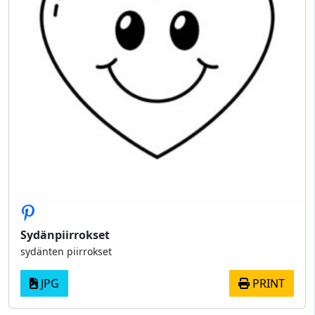
Sydänpiirrokset
sydänten piirrokset
JPG
PRINT