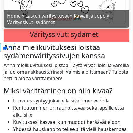
Home
»
Lasten värityskuvat
»
Kawaii ja söpö
»
Värityssivut: sydämet
Värityssivut: sydämet
Anna mielikuvituksesi loistaa
22
sydämenvärityssivujen kanssa
Anna mielikuvituksesi loistaa. Täytä viivat iloisilla väreillä
ja luo oma rakkaustarinasi. Valmis aloittamaan? Tulosta
heti ja aloita värittäminen!
Miksi värittäminen on niin kivaa?
Luovuus syntyy jokaisella siveltimenvedolla
Rentoutuminen on rauhoittavaa sekä lapsille että
aikuisille
Kuvituksesi kasvaa, kun muodot heräävät eloon
Yhdessä hauskanpito tekee siitä vielä hauskempaa