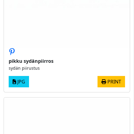
pikku sydänpiirros
sydän piirustus
JPG
PRINT