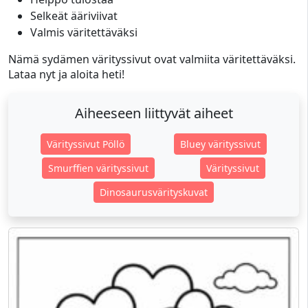
Selkeät ääriviivat
Valmis väritettäväksi
Nämä sydämen värityssivut ovat valmiita väritettäväksi.
Lataa nyt ja aloita heti!
Aiheeseen liittyvät aiheet
Värityssivut Pöllö
Bluey värityssivut
Smurffien värityssivut
Värityssivut
Dinosaurusvärityskuvat