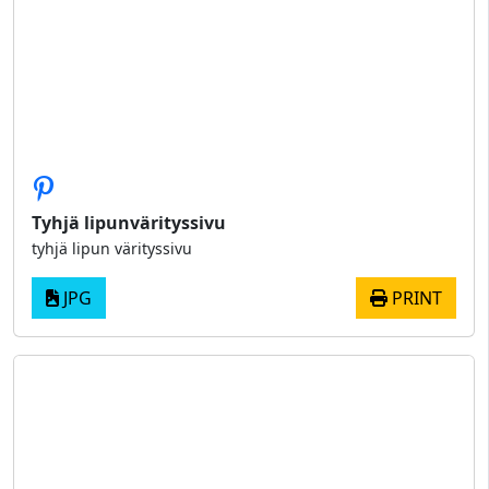
Tyhjä lipunvärityssivu
tyhjä lipun värityssivu
JPG
PRINT