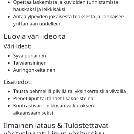
Opettaa laskemista ja kuvioiden tunnistamista
hauskaksi ja leikkisäksi
Antaa ylpeyden jokaisesta teoksesta ja rohkaisee
yrittämään uudelleen
Luovia väri-ideoita
Väri-ideat:
Syvä punainen
Taivaansininen
Auringonkeltainen
Lisätiedot:
Tausta pehmeillä pilvillä tai yksinkertaisilla viivoilla
Pienet liput tai tähdet lisäkoristeina
Kontrastivärit leikkisän vaikutuksen
aikaansaamiseksi
Ilmainen lataus & Tulostettavat
värityskuvat: Lipun värityssivu