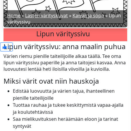
Home
»
Lasten värityskuvat
»
Kawaii ja söpö
»
Lipun
värityssivu
Lipun värityssivu
Lipun värityssivu: anna maalin puhua
0
Värien riemu pienille taiteilijoille alkaa täällä. Tee oma
lipun värityssivu paperille ja anna taitojesi kasvaa. Anna
luovuutesi lentää heti iloisilla viivoilla ja kuvioilla.
Miksi värit ovat niin hauskoja
Edistää luovuutta ja värien tajua, ihanteellinen
pienille taiteilijoille
Tuottaa rauhaa ja tukee keskittymistä vapaa-ajalla
ja koulutehtävissä
Saa mielikuvituksen heräämään eloon ja tarinat
syntyvät