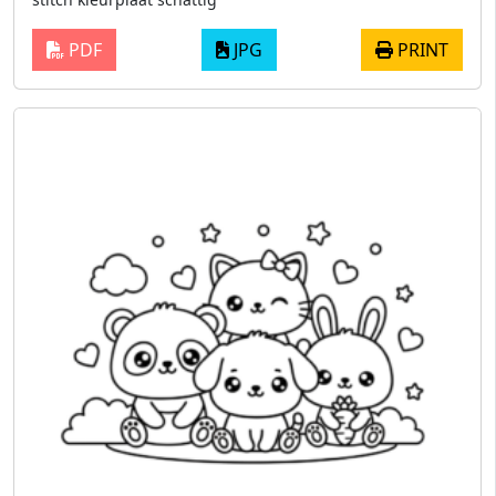
PDF
JPG
PRINT