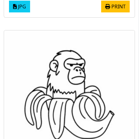
JPG
PRINT