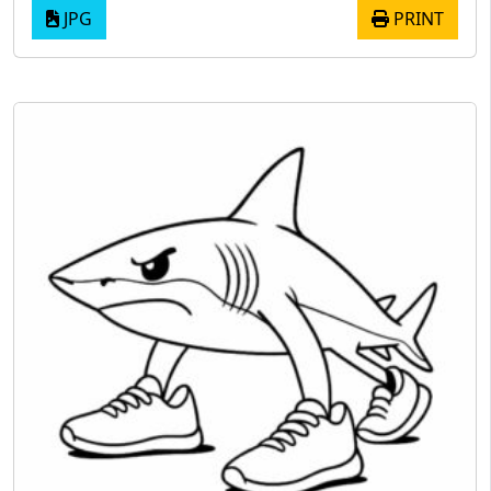
JPG
PRINT