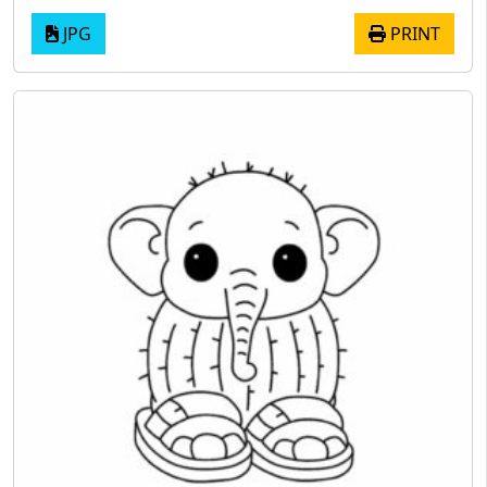
JPG
PRINT