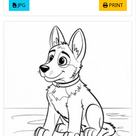
JPG
PRINT