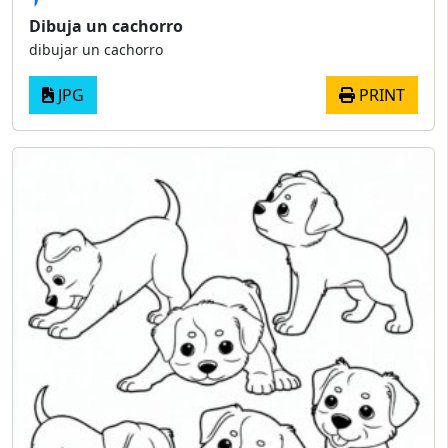
Dibuja un cachorro
dibujar un cachorro
JPG
PRINT