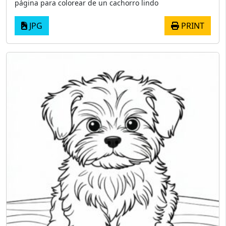
página para colorear de un cachorro lindo
JPG
PRINT