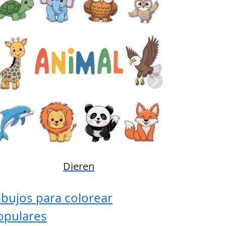
Previous
Next
Disney
ibujos para colorear
opulares