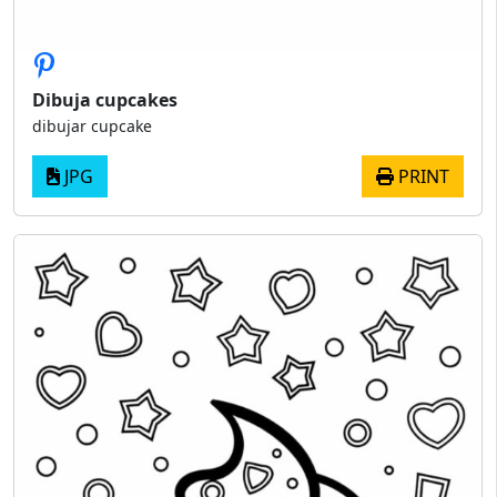
Dibuja cupcakes
dibujar cupcake
JPG
PRINT