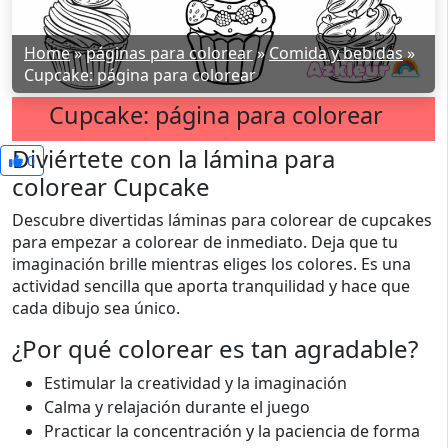
Home
»
páginas para colorear
»
Comida y bebidas
»
Cupcake: página para colorear
Cupcake: página para colorear
Diviértete con la lámina para
0
colorear Cupcake
Descubre divertidas láminas para colorear de cupcakes
para empezar a colorear de inmediato. Deja que tu
imaginación brille mientras eliges los colores. Es una
actividad sencilla que aporta tranquilidad y hace que
cada dibujo sea único.
¿Por qué colorear es tan agradable?
Estimular la creatividad y la imaginación
Calma y relajación durante el juego
Practicar la concentración y la paciencia de forma