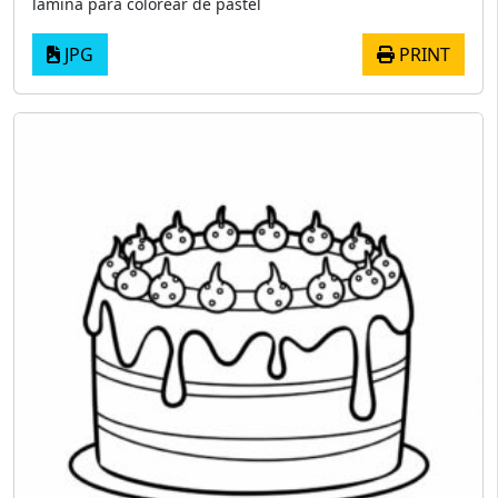
lámina para colorear de pastel
JPG
PRINT