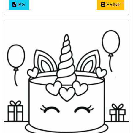
JPG
PRINT