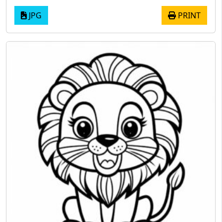
JPG
PRINT