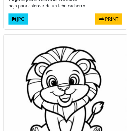
hoja para colorear de un león cachorro
JPG
PRINT