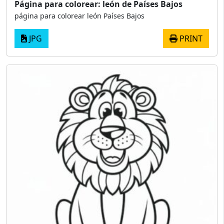
Página para colorear: león de Países Bajos
página para colorear león Países Bajos
JPG
PRINT