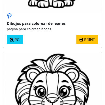
Dibujos para colorear de leones
página para colorear leones
JPG
PRINT