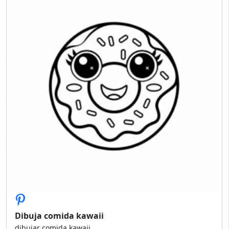
Dibuja comida kawaii
dibujar comida kawaii