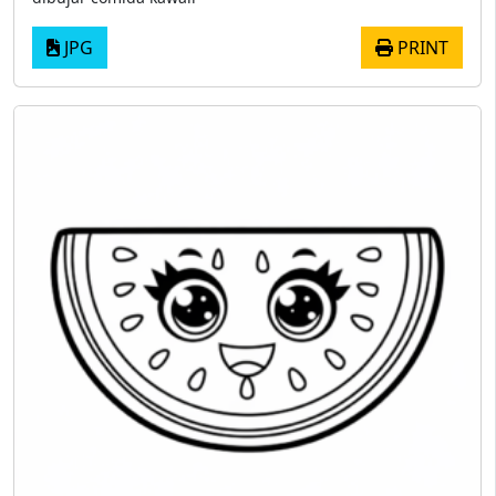
JPG
PRINT