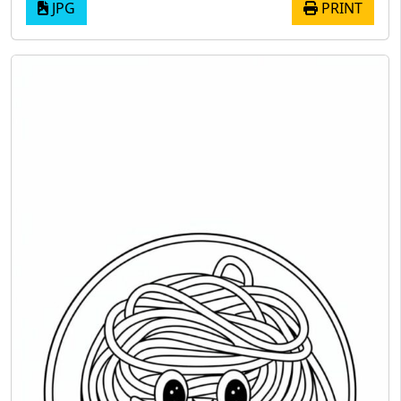
JPG
PRINT