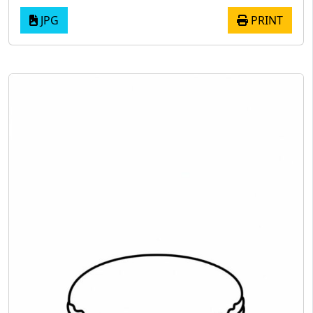
JPG
PRINT