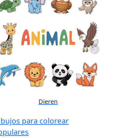
Previous
Next
Disney
ibujos para colorear
opulares