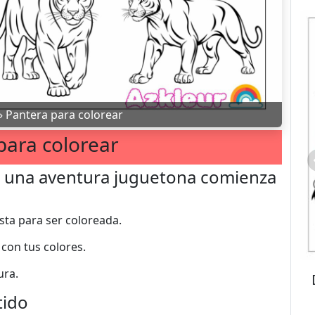
»
Pantera para colorear
para colorear
: una aventura juguetona comienza
sta para ser coloreada.
 con tus colores.
ura.
tido