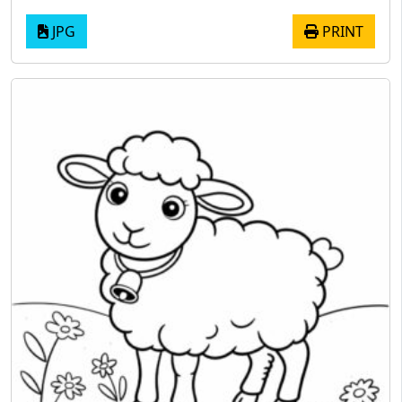
JPG
PRINT