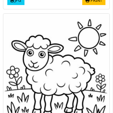
JPG
PRINT