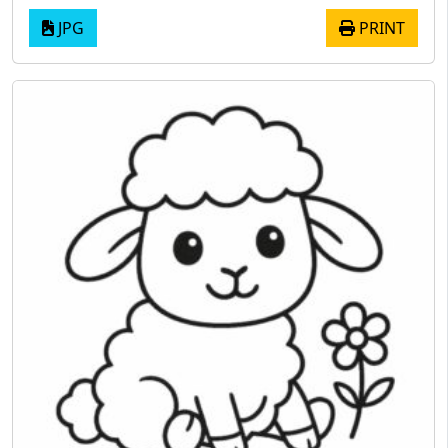
JPG
PRINT