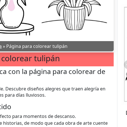
a
»
Página para colorear tulipán
colorear tulipán
zca con la página para colorear de
le. Descubre diseños alegres que traen alegría en
 para días lluviosos.
tido
perfecto para momentos de descanso.
de historias, de modo que cada obra de arte cuente