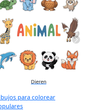
Previous
Next
Disney
ibujos para colorear
opulares