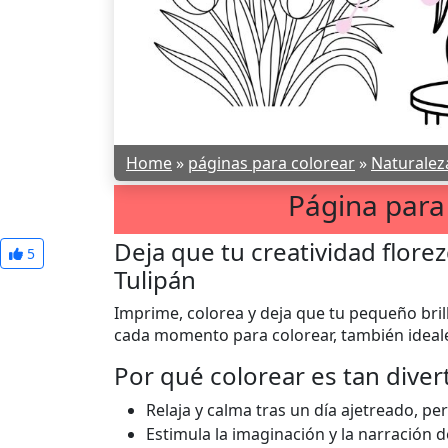
Home
»
páginas para colorear
»
Naturalez
Página para 
Deja que tu creatividad flore
5
Tulipán
Imprime, colorea y deja que tu pequeño bril
cada momento para colorear, también ideales
Por qué colorear es tan diver
Relaja y calma tras un día ajetreado, 
Estimula la imaginación y la narración 