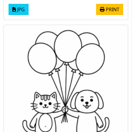
JPG
PRINT