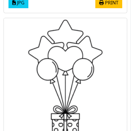
JPG
PRINT