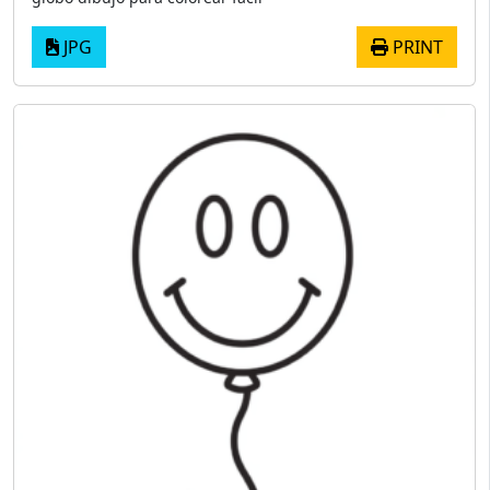
JPG
PRINT