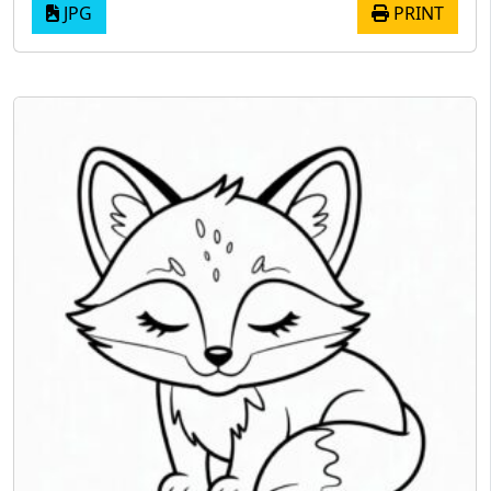
JPG
PRINT