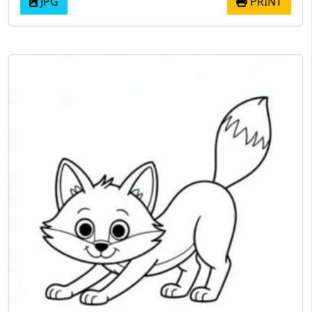
JPG
PRINT