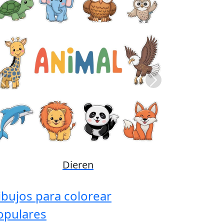
Previous
Next
Disney
ibujos para colorear
opulares