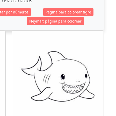
 relacionados
ntar por números
Página para colorear tigre
Neymar: página para colorear