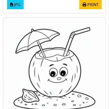
JPG
PRINT