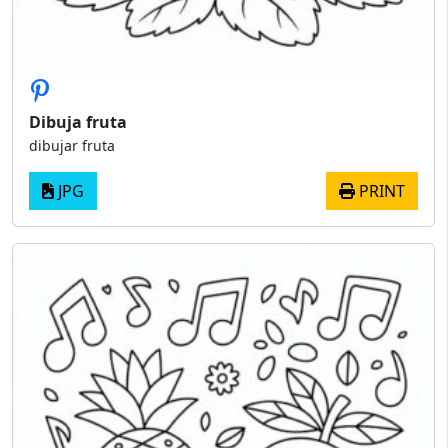
Dibuja fruta
dibujar fruta
JPG
PRINT