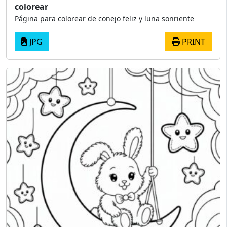
colorear
Página para colorear de conejo feliz y luna sonriente
JPG
PRINT