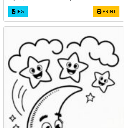
JPG
PRINT