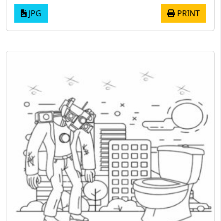
JPG
PRINT