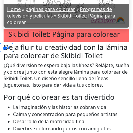
Home
»
páginas para colorear
»
Programas de
televisión y películas
»
Skibidi Toilet: Página para
colorear
Skibidi Toilet: Página para colorear
Deja fluir tu creatividad con la lámina
0
para colorear de Skibidi Toilet
¿Qué diversión te espera bajo las líneas? Relájate, sueña
y colorea junto con esta alegre lámina para colorear de
Skibidi Toilet. Un diseño sencillo lleno de líneas
juguetonas, listo para dar vida a tus colores.
Por qué colorear es tan divertido
La imaginación y las historias cobran vida
Calma y concentración para pequeños artistas
Desarrollo de la motricidad fina
Divertirse coloreando juntos con amiguitos