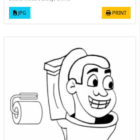
JPG
PRINT