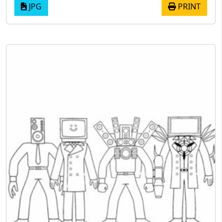
JPG
PRINT