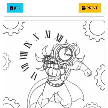
JPG
PRINT