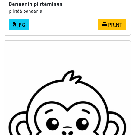
Banaanin piirtäminen
piirtää banaania
JPG
PRINT