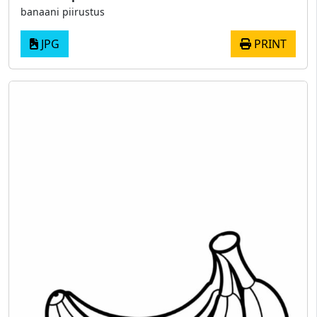
banaani piirustus
JPG
PRINT