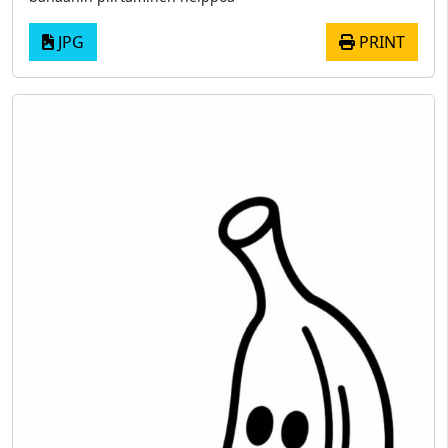
JPG
PRINT