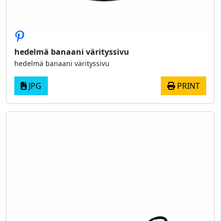
hedelmä banaani värityssivu
hedelmä banaani värityssivu
JPG
PRINT