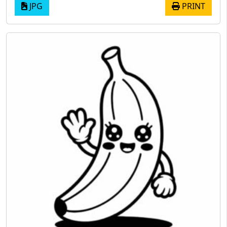
JPG
PRINT