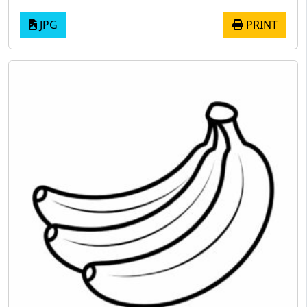
JPG
PRINT