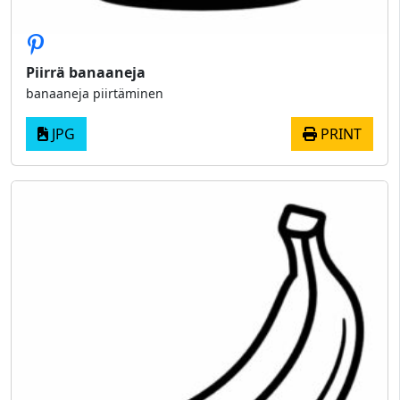
Piirrä banaaneja
banaaneja piirtäminen
JPG
PRINT