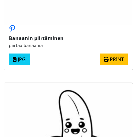
Banaanin piirtäminen
piirtää banaania
JPG
PRINT