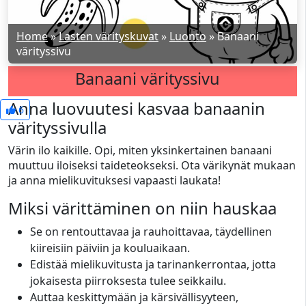
Home
»
Lasten värityskuvat
»
Luonto
»
Banaani
värityssivu
Banaani värityssivu
Anna luovuutesi kasvaa banaanin
6
värityssivulla
Värin ilo kaikille. Opi, miten yksinkertainen banaani
muuttuu iloiseksi taideteokseksi. Ota värikynät mukaan
ja anna mielikuvituksesi vapaasti laukata!
Miksi värittäminen on niin hauskaa
Se on rentouttavaa ja rauhoittavaa, täydellinen
kiireisiin päiviin ja kouluaikaan.
Edistää mielikuvitusta ja tarinankerrontaa, jotta
jokaisesta piirroksesta tulee seikkailu.
Auttaa keskittymään ja kärsivällisyyteen,