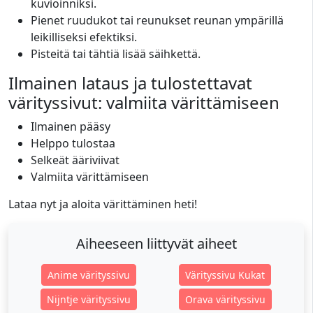
kuvioinniksi.
Pienet ruudukot tai reunukset reunan ympärillä
leikilliseksi efektiksi.
Pisteitä tai tähtiä lisää säihkettä.
Ilmainen lataus ja tulostettavat
värityssivut: valmiita värittämiseen
Ilmainen pääsy
Helppo tulostaa
Selkeät ääriviivat
Valmiita värittämiseen
Lataa nyt ja aloita värittäminen heti!
Aiheeseen liittyvät aiheet
Anime värityssivu
Värityssivu Kukat
Nijntje värityssivu
Orava värityssivu