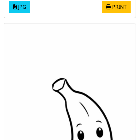
JPG
PRINT