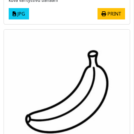
kuva värityssivu banaani
JPG
PRINT