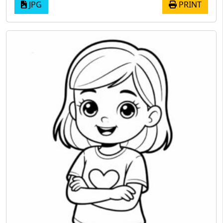
JPG
PRINT