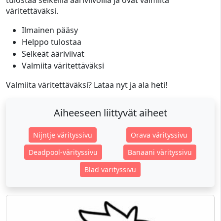
tulostaa selkeillä ääriviivoilla ja ovat valmiita
väritettäväksi.
Ilmainen pääsy
Helppo tulostaa
Selkeät ääriviivat
Valmiita väritettäväksi
Valmiita väritettäväksi? Lataa nyt ja ala heti!
Aiheeseen liittyvät aiheet
Nijntje värityssivu
Orava värityssivu
Deadpool-värityssivu
Banaani värityssivu
Blad värityssivu