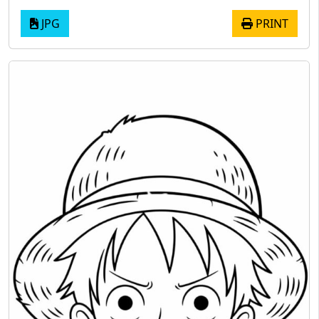
JPG
PRINT