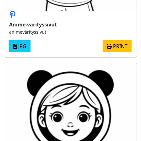
Anime-värityssivut
animevärityssivut
JPG
PRINT