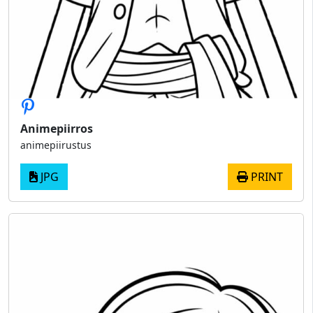
Animepiirros
animepiirustus
JPG
PRINT