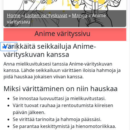
Home
»
Lasten värityskuvat
»
Manga
»
Anime
värityssivu
Anime värityssivu
Värikkäitä seikkailuja Anime-
221
värityskuvan kanssa
Anna mielikuvituksesi tanssia Anime-värityskuvan
kanssa. Lähde seikkailuun värittäen iloisia hahmoja ja
pidä hauskaa jokaisen viivan kanssa.
Miksi värittäminen on niin hauskaa
Se innostaa luovuuttasi ja mielikuvitustasi.
Värit tuovat rauhaa ja rentoutumista kiireisen
päivän jälkeen.
Se virittää tarinoita ja hahmoja päässäsi.
Se parantaa keskittymistä ja hienomotoriikkaa.