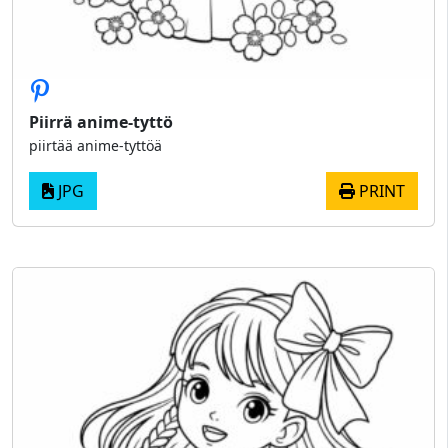
Piirrä anime-tyttö
piirtää anime-tyttöä
JPG
PRINT