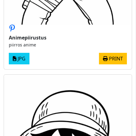
Animepiirustus
piirros anime
JPG
PRINT