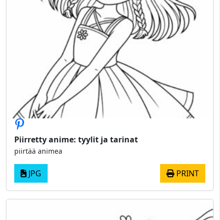
Piirretty anime: tyylit ja tarinat
piirtää animea
JPG
PRINT