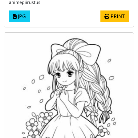
animepiirustus
JPG
PRINT