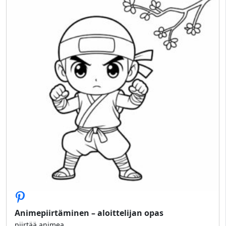
Animepiirtäminen – aloittelijan opas
piirtää animea