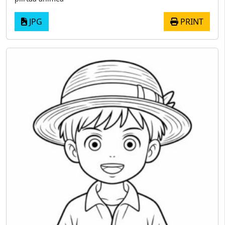
JPG
PRINT