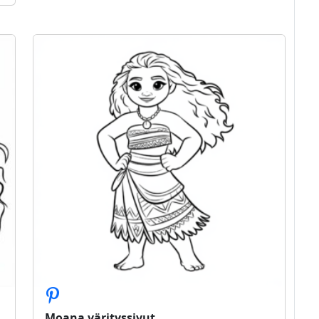
Moana värityssivut