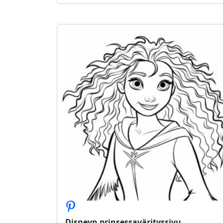
Disneyn prinsessavärityssivu