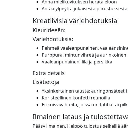
Anna mielikuvituksen herätä eloon
Antaa ylpeyttä jokaisesta piirustuksesta
Kreatiivisia väriehdotuksia
Kleurideeën:
Väriehdotuksia:
Pehmeä vaaleanpunainen, vaaleansininen
Purppura, mintunvihreä ja aurinkoinen 
Vaaleanpunainen, lila ja persikka
Extra details
Lisätietoja
Yksinkertainen tausta: auringonsäteet ta
Koristeellinen konfetti reunoilla
Erikoisvivahteita, joissa on tähtiä tai pil
Ilmainen lataus ja tulostettav
Pääsy ilmainen. Helppo tulostus selkeillä ääri