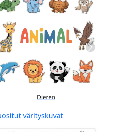
Previous
Next
Disney
uositut värityskuvat