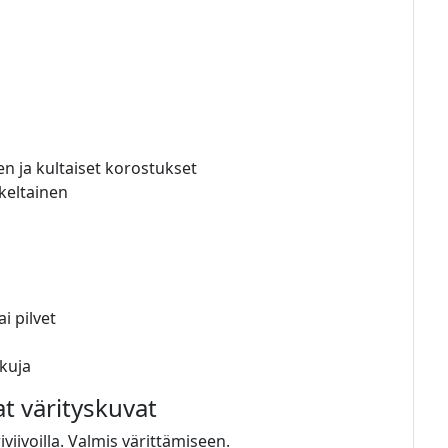
 ja kultaiset korostukset
keltainen
i pilvet
kkuja
at värityskuvat
viivoilla. Valmis värittämiseen.