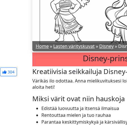
Home
»
Lasten värityskuvat
»
Disney
»
Disn
Disney-prins
Kreatiivisia seikkailuja Disney
304
Värikäs ilo odottaa. Anna mielikuvituksesi lo
aloita heti!
Miksi värit ovat niin hauskoja
Edistää luovuutta ja itsensä ilmaisua
Rentouttaa mielen ja tuo rauhaa
Parantaa keskittymiskykyä ja kärsivällis