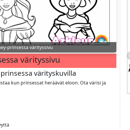
ey-prinsessa värityssivu
essa värityssivu
-prinsessa värityskuvilla
istaa kun prinsessat heräävät eloon. Ota värisi ja
yyttä