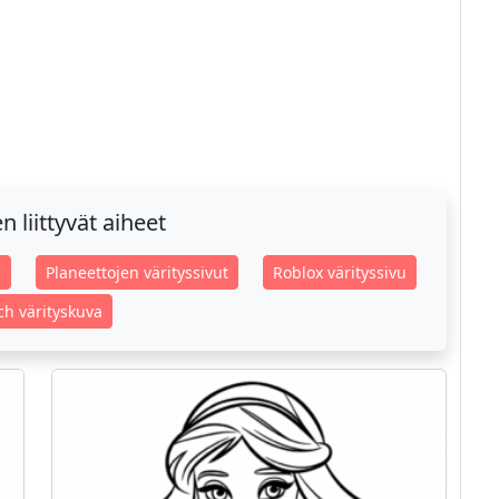
 liittyvät aiheet
u
Planeettojen värityssivut
Roblox värityssivu
tch värityskuva