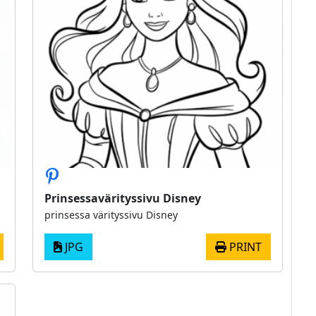
Prinsessavärityssivu Disney
prinsessa värityssivu Disney
JPG
PRINT