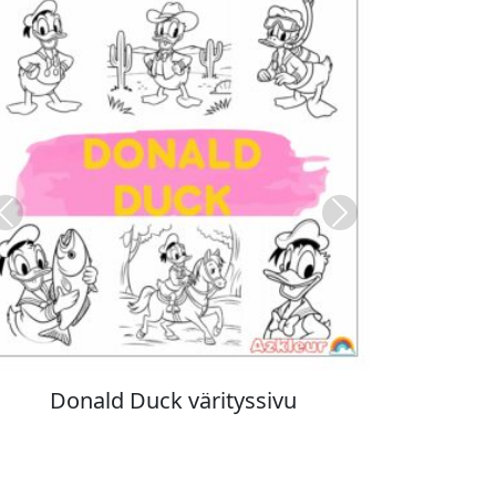
Previous
Next
Stitch värityskuva