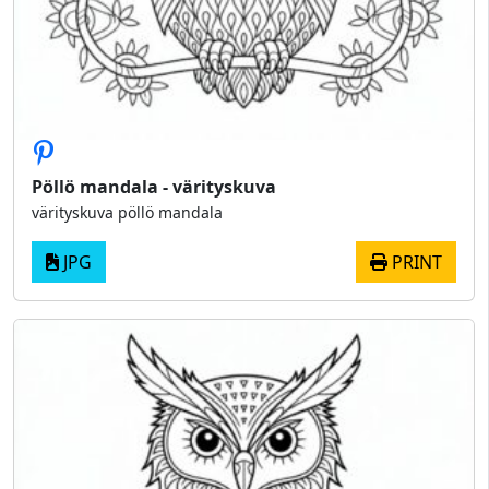
Pöllö mandala - värityskuva
värityskuva pöllö mandala
JPG
PRINT