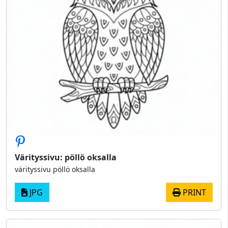
Värityssivu: pöllö oksalla
värityssivu pöllö oksalla
JPG
PRINT