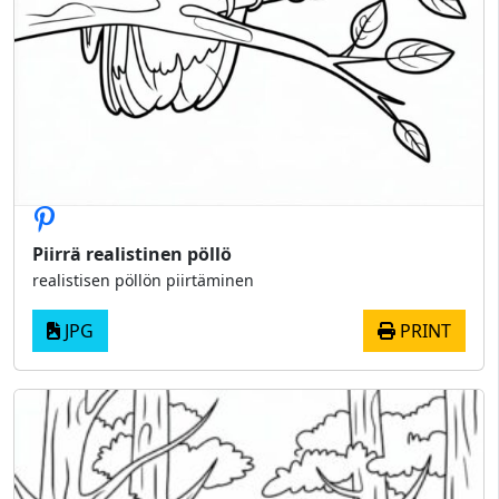
Piirrä realistinen pöllö
realistisen pöllön piirtäminen
JPG
PRINT