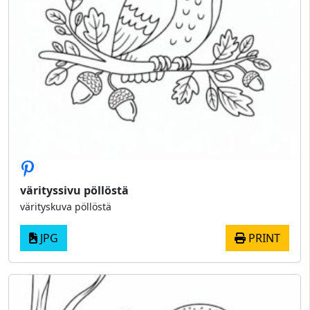
värityssivu pöllöstä
värityskuva pöllöstä
JPG
PRINT