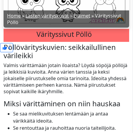
Home
»
Lasten värityskuvat
»
Eläimet
»
Värityssivut
Pöllö
Värityssivut Pöllö
Pöllövärityskuvien: seikkailullinen
4
värileikki
Valmis värittämään jotain iloaista? Löydä söpöjä pöllöjä
ja leikkisiä kuvioita. Anna värien tanssia ja keksi
jokaiselle piirustukselle omia tarinoita. Ideoita yhdessä
värittämiseen perheen kanssa. Nämä piirustukset
sopivat kaikille ikäryhmille.
Miksi värittäminen on niin hauskaa
Se saa mielikuvituksen lentämään ja antaa
värikkäitä ideoita.
Se rentouttaa ja rauhoittaa nuoria taiteilijoita.