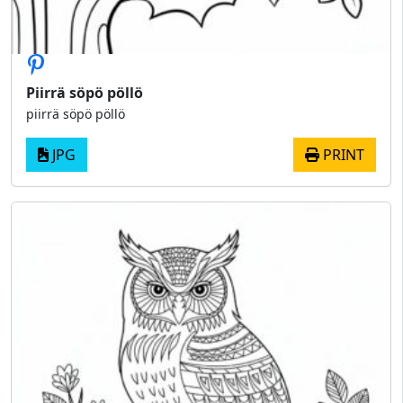
Piirrä söpö pöllö
piirrä söpö pöllö
JPG
PRINT