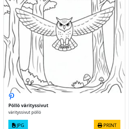
Pöllö värityssivut
värityssivut pöllö
JPG
PRINT