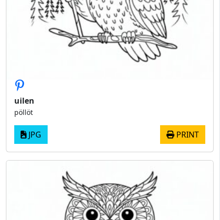
uilen
pöllöt
JPG
PRINT