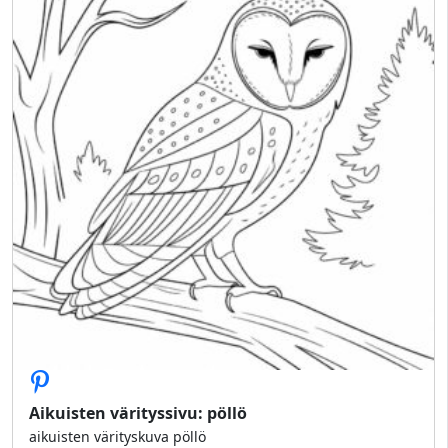
Aikuisten värityssivu: pöllö
aikuisten värityskuva pöllö