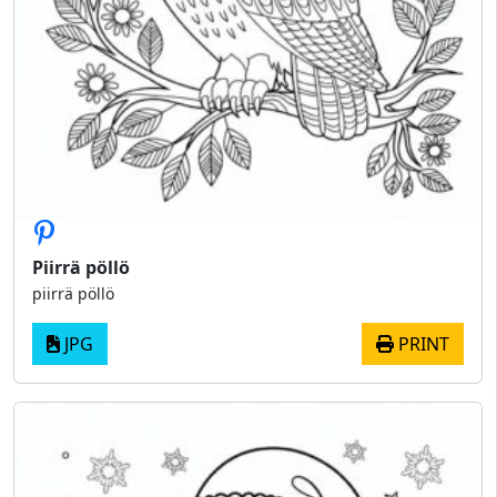
Piirrä pöllö
piirrä pöllö
JPG
PRINT