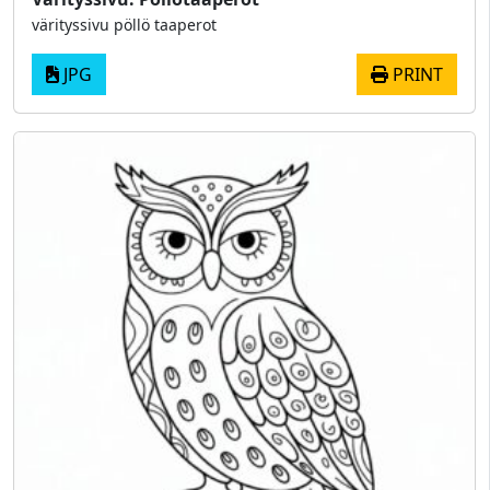
värityssivu pöllö taaperot
JPG
PRINT