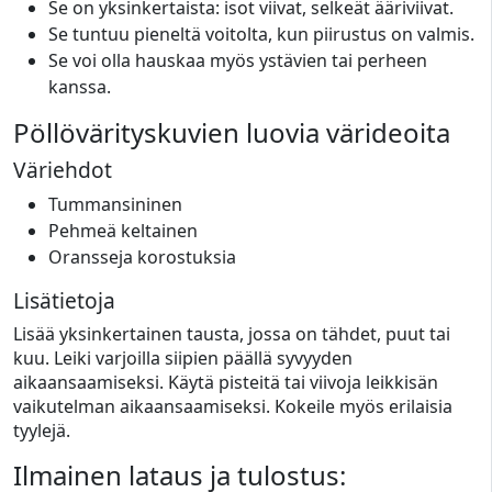
Se on yksinkertaista: isot viivat, selkeät ääriviivat.
Se tuntuu pieneltä voitolta, kun piirustus on valmis.
Se voi olla hauskaa myös ystävien tai perheen
kanssa.
Pöllövärityskuvien luovia värideoita
Väriehdot
Tummansininen
Pehmeä keltainen
Oransseja korostuksia
Lisätietoja
Lisää yksinkertainen tausta, jossa on tähdet, puut tai
kuu. Leiki varjoilla siipien päällä syvyyden
aikaansaamiseksi. Käytä pisteitä tai viivoja leikkisän
vaikutelman aikaansaamiseksi. Kokeile myös erilaisia
tyylejä.
Ilmainen lataus ja tulostus: