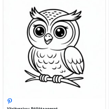
Värityssivu: Pöllötaaperot