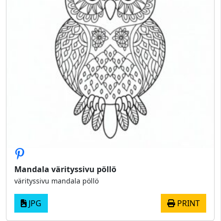
Mandala värityssivu pöllö
värityssivu mandala pöllö
JPG
PRINT