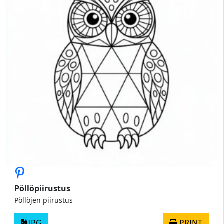
Pöllöpiirustus
Pöllöjen piirustus
JPG
PRINT