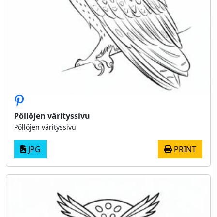
Pöllöjen värityssivu
Pöllöjen värityssivu
JPG
PRINT