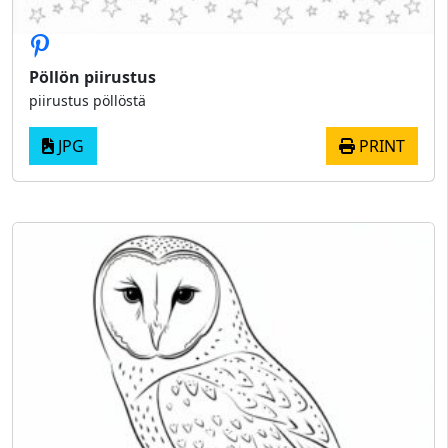
Pöllön piirustus
piirustus pöllöstä
JPG
PRINT