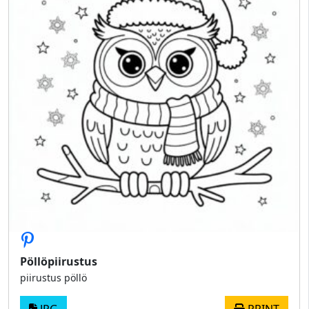
Pöllöpiirustus
piirustus pöllö
JPG
PRINT