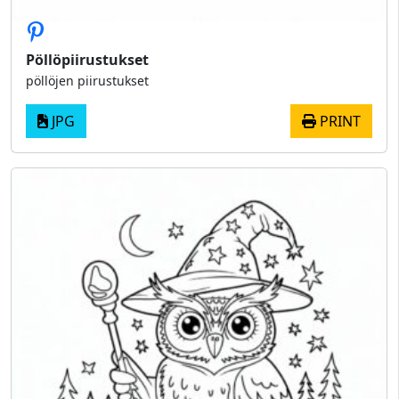
Pöllöpiirustukset
pöllöjen piirustukset
JPG
PRINT