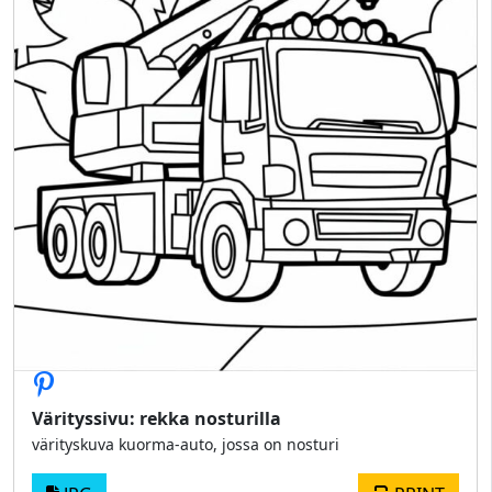
Värityssivu: rekka nosturilla
värityskuva kuorma-auto, jossa on nosturi