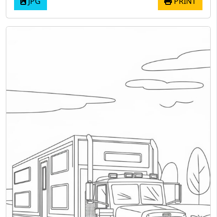
JPG
PRINT