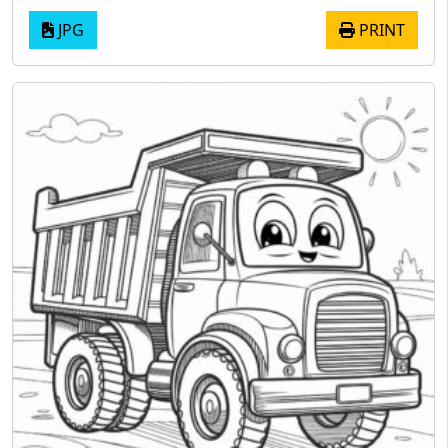
JPG
PRINT