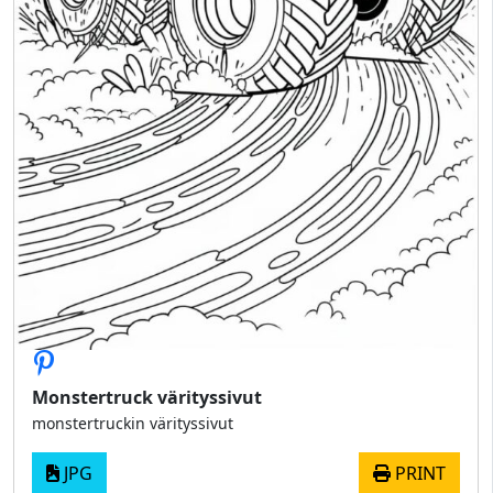
Monstertruck värityssivut
monstertruckin värityssivut
JPG
PRINT