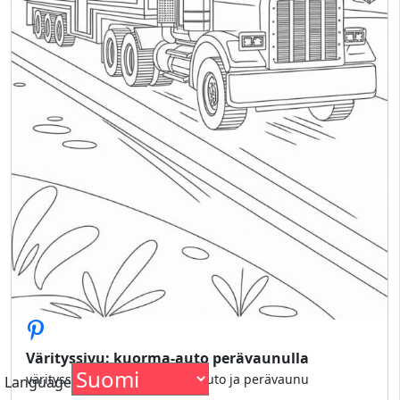
Värityssivu: kuorma-auto perävaunulla
värityssivu, jossa on kuorma-auto ja perävaunu
Language