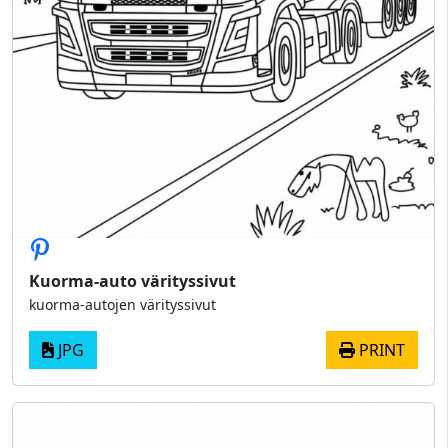
Kuorma-auto värityssivut
kuorma-autojen värityssivut
JPG
PRINT