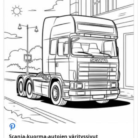
Scania-kuorma-autojen värityssivut