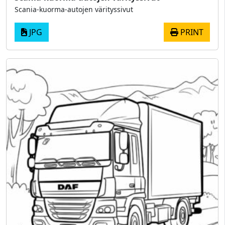
Scania-kuorma-autojen värityssivut
JPG
PRINT