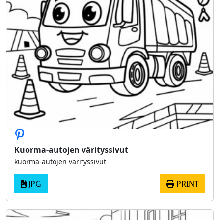
Kuorma-autojen värityssivut
kuorma-autojen värityssivut
JPG
PRINT