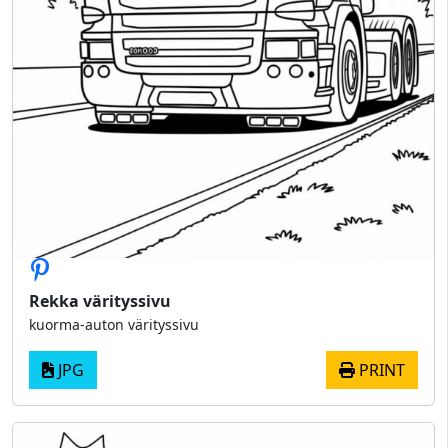
Rekka värityssivu
kuorma-auton värityssivu
JPG
PRINT