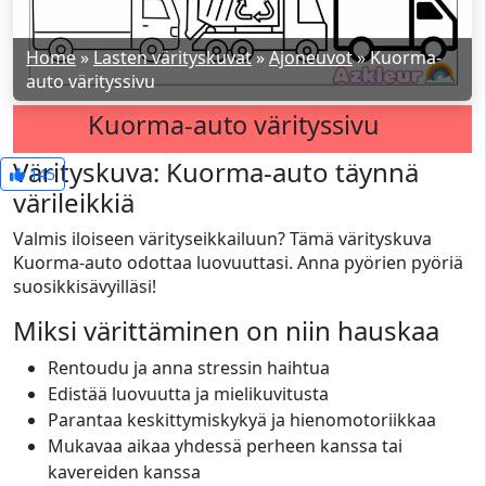
Home
»
Lasten värityskuvat
»
Ajoneuvot
»
Kuorma-
auto värityssivu
Kuorma-auto värityssivu
Värityskuva: Kuorma-auto täynnä
145
värileikkiä
Valmis iloiseen värityseikkailuun? Tämä värityskuva
Kuorma-auto odottaa luovuuttasi. Anna pyörien pyöriä
suosikkisävyilläsi!
Miksi värittäminen on niin hauskaa
Rentoudu ja anna stressin haihtua
Edistää luovuutta ja mielikuvitusta
Parantaa keskittymiskykyä ja hienomotoriikkaa
Mukavaa aikaa yhdessä perheen kanssa tai
kavereiden kanssa