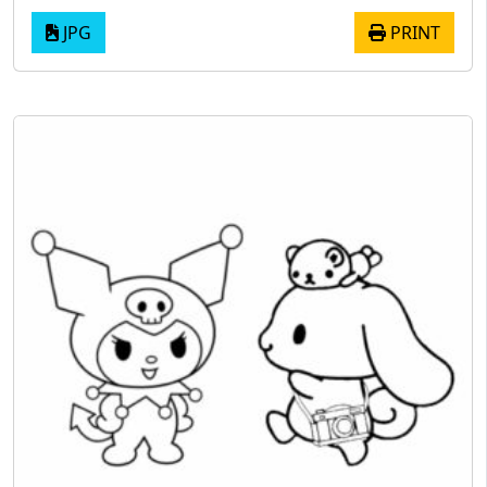
JPG
PRINT