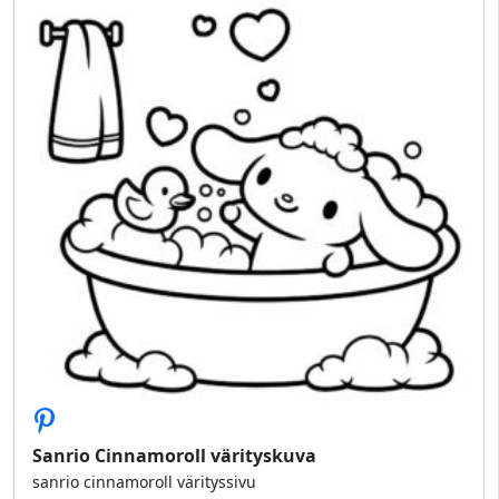
Sanrio Cinnamoroll värityskuva
sanrio cinnamoroll värityssivu