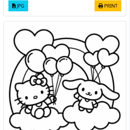
JPG
PRINT