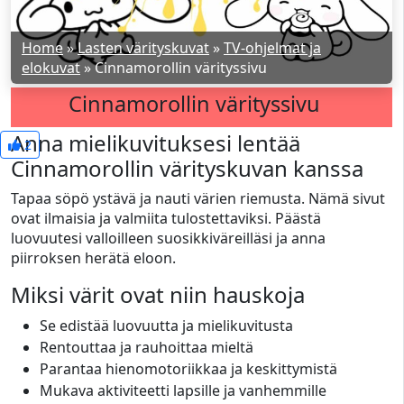
Home
»
Lasten värityskuvat
»
TV-ohjelmat ja
elokuvat
»
Cinnamorollin värityssivu
Cinnamorollin värityssivu
Anna mielikuvituksesi lentää
2
Cinnamorollin värityskuvan kanssa
Tapaa söpö ystävä ja nauti värien riemusta. Nämä sivut
ovat ilmaisia ja valmiita tulostettaviksi. Päästä
luovuutesi valloilleen suosikkiväreilläsi ja anna
piirroksen herätä eloon.
Miksi värit ovat niin hauskoja
Se edistää luovuutta ja mielikuvitusta
Rentouttaa ja rauhoittaa mieltä
Parantaa hienomotoriikkaa ja keskittymistä
Mukava aktiviteetti lapsille ja vanhemmille