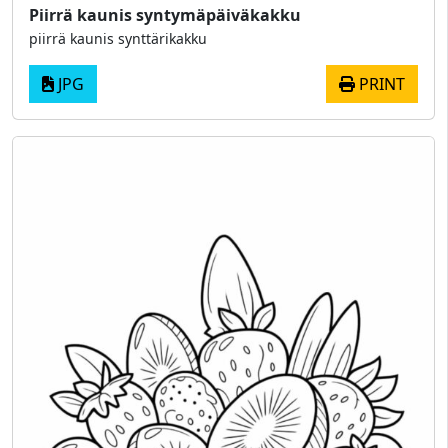
Piirrä kaunis syntymäpäiväkakku
piirrä kaunis synttärikakku
JPG
PRINT