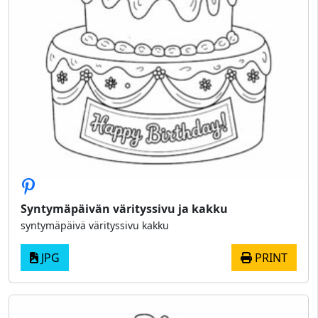
Syntymäpäivän värityssivu ja kakku
syntymäpäivä värityssivu kakku
JPG
PRINT