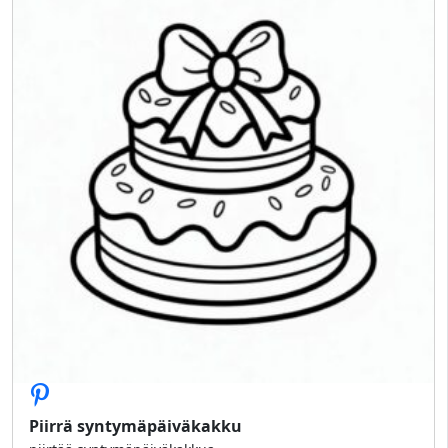
Piirrä syntymäpäiväkakku