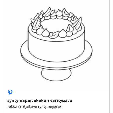
syntymäpäiväkakun värityssivu
kakku värityskuva syntymäpäivä