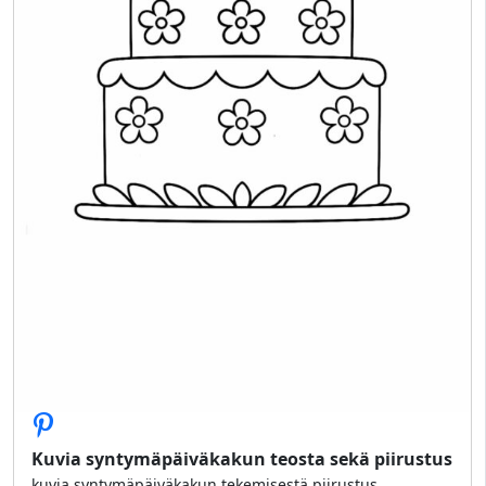
Kuvia syntymäpäiväkakun teosta sekä piirustus
kuvia syntymäpäiväkakun tekemisestä piirustus