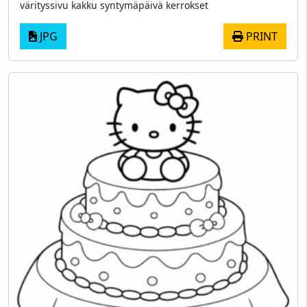
värityssivu kakku syntymäpäivä kerrokset
JPG
PRINT