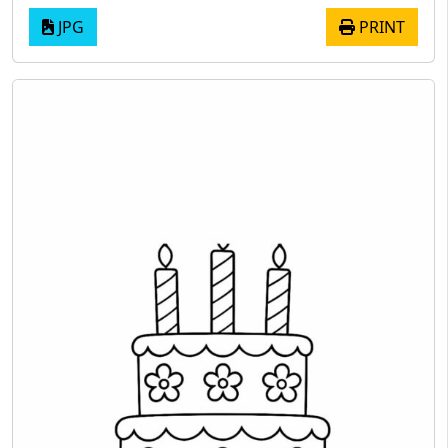
JPG
PRINT