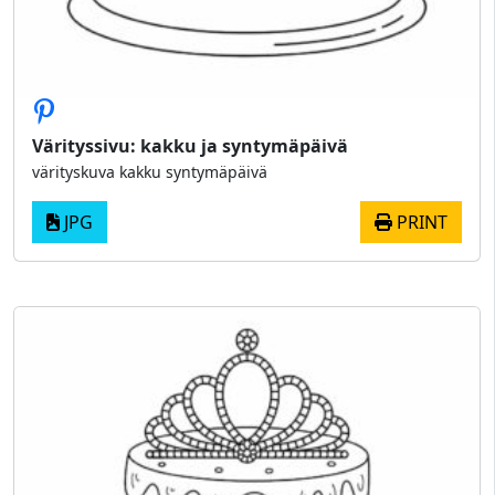
Värityssivu: kakku ja syntymäpäivä
värityskuva kakku syntymäpäivä
JPG
PRINT