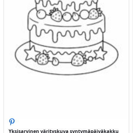
Yksisarvinen värityskuva syntymäpäiväkakku