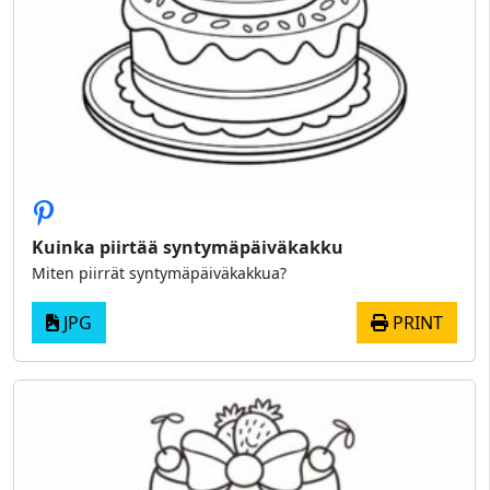
Kuinka piirtää syntymäpäiväkakku
Miten piirrät syntymäpäiväkakkua?
JPG
PRINT