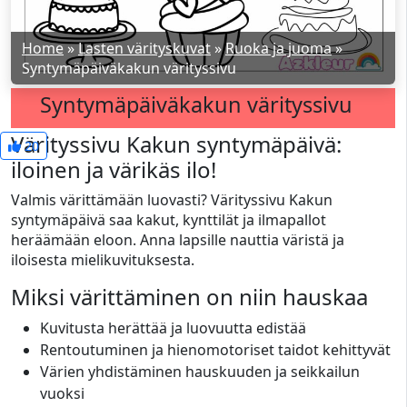
Home
»
Lasten värityskuvat
»
Ruoka ja juoma
»
Syntymäpäiväkakun värityssivu
Syntymäpäiväkakun värityssivu
Värityssivu Kakun syntymäpäivä:
20
iloinen ja värikäs ilo!
Valmis värittämään luovasti? Värityssivu Kakun
syntymäpäivä saa kakut, kynttilät ja ilmapallot
heräämään eloon. Anna lapsille nauttia väristä ja
iloisesta mielikuvituksesta.
Miksi värittäminen on niin hauskaa
Kuvitusta herättää ja luovuutta edistää
Rentoutuminen ja hienomotoriset taidot kehittyvät
Värien yhdistäminen hauskuuden ja seikkailun
vuoksi