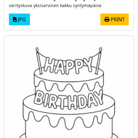
värityskuva yksisarvinen kakku syntymäpäivä
JPG
PRINT