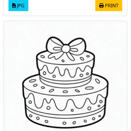
JPG
PRINT