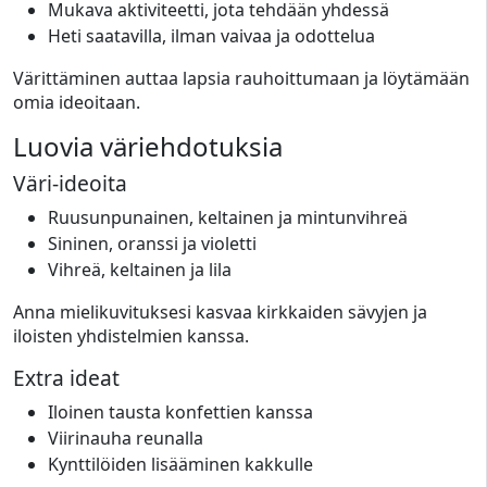
Mukava aktiviteetti, jota tehdään yhdessä
Heti saatavilla, ilman vaivaa ja odottelua
Värittäminen auttaa lapsia rauhoittumaan ja löytämään
omia ideoitaan.
Luovia väriehdotuksia
Väri-ideoita
Ruusunpunainen, keltainen ja mintunvihreä
Sininen, oranssi ja violetti
Vihreä, keltainen ja lila
Anna mielikuvituksesi kasvaa kirkkaiden sävyjen ja
iloisten yhdistelmien kanssa.
Extra ideat
Iloinen tausta konfettien kanssa
Viirinauha reunalla
Kynttilöiden lisääminen kakkulle