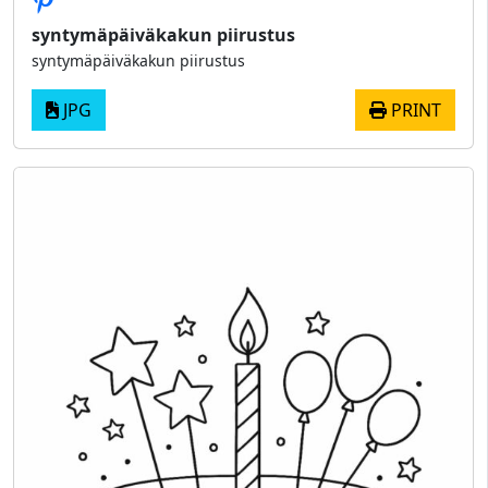
syntymäpäiväkakun piirustus
syntymäpäiväkakun piirustus
JPG
PRINT