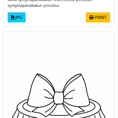
syntymäpäiväkakun piirustus
JPG
PRINT