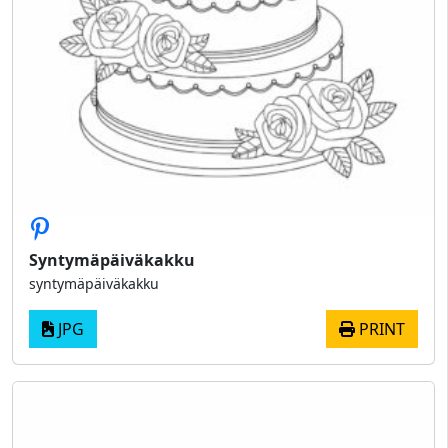
Syntymäpäiväkakku
syntymäpäiväkakku
JPG
PRINT