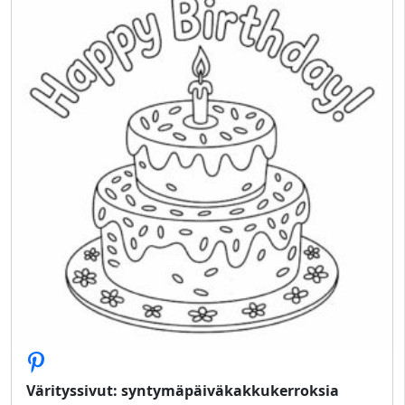
Värityssivut: syntymäpäiväkakkukerroksia