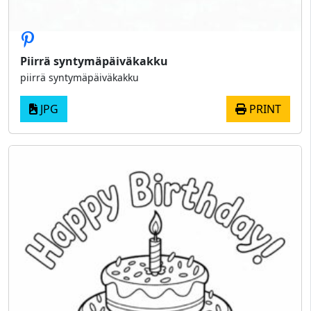
Piirrä syntymäpäiväkakku
piirrä syntymäpäiväkakku
JPG
PRINT