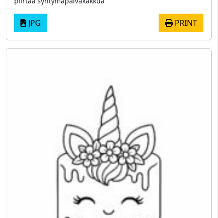
piirtää syntymäpäiväkakkua
JPG
PRINT