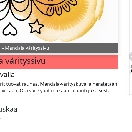
t
»
Mandala värityssivu
 värityssivu
valla
ärit tuovat rauhaa. Mandala-värityskuvalla herätetään
n virtaan. Ota värikynät mukaan ja nauti jokaisesta
auskaa
n