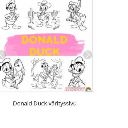
Previous
Next
Stitch värityskuva