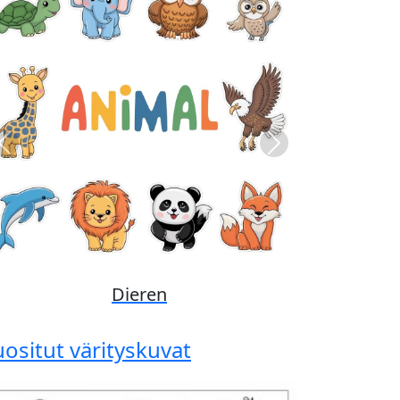
Previous
Next
Disney
uositut värityskuvat