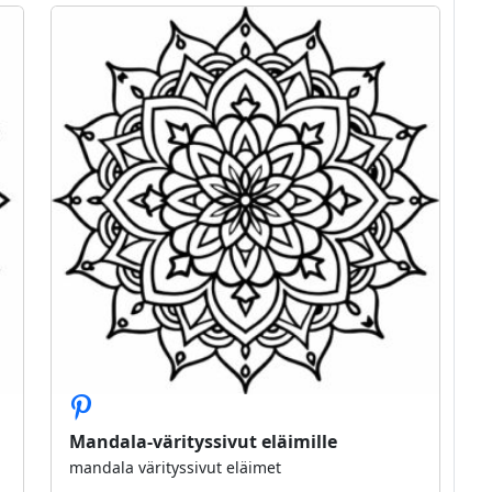
Mandala-värityssivut eläimille
mandala värityssivut eläimet