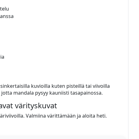
telu
kanssa
ia
rtaisilla kuvioilla kuten pisteillä tai viivoilla
, jotta mandala pysyy kauniisti tasapainossa.
tavat värityskuvat
riviivoilla. Valmiina värittämään ja aloita heti.