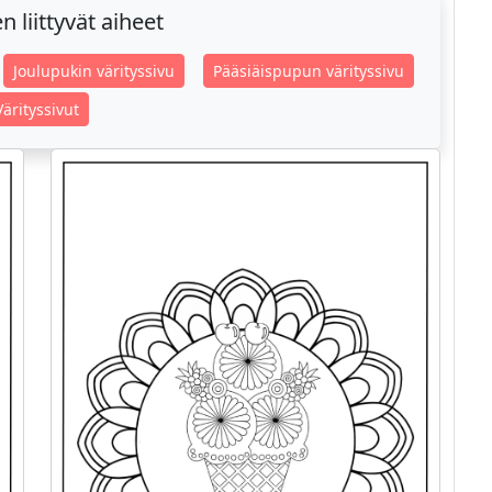
 liittyvät aiheet
Joulupukin värityssivu
Pääsiäispupun värityssivu
Värityssivut