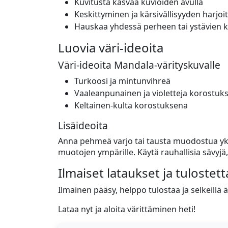
Kuvitusta kasvaa kuvioiden avulla
Keskittyminen ja kärsivällisyyden harjoit
Hauskaa yhdessä perheen tai ystävien 
Luovia väri-ideoita
Väri-ideoita Mandala-värityskuvalle
Turkoosi ja mintunvihreä
Vaaleanpunainen ja violetteja korostuks
Keltainen-kulta korostuksena
Lisäideoita
Anna pehmeä varjo tai tausta muodostua yksinke
muotojen ympärille. Käytä rauhallisia sävyjä
Ilmaiset lataukset ja tulostet
Ilmainen pääsy, helppo tulostaa ja selkeillä ää
Lataa nyt ja aloita värittäminen heti!