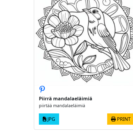
Piirrä mandalaeläimiä
piirtää mandalaeläimiä
JPG
PRINT