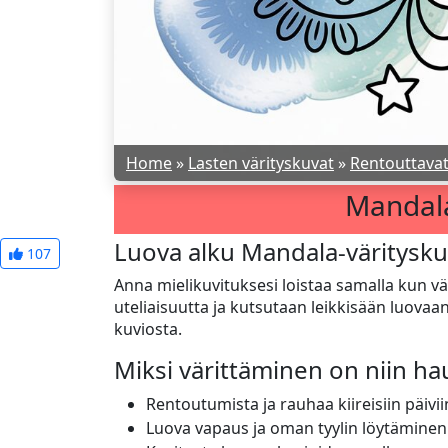
Home
»
Lasten värityskuvat
»
Rentouttava
Mandala
Luova alku Mandala-väritysku
107
Anna mielikuvituksesi loistaa samalla kun v
uteliaisuutta ja kutsutaan leikkisään luovaa
kuviosta.
Miksi värittäminen on niin h
Rentoutumista ja rauhaa kiireisiin päivii
Luova vapaus ja oman tyylin löytäminen