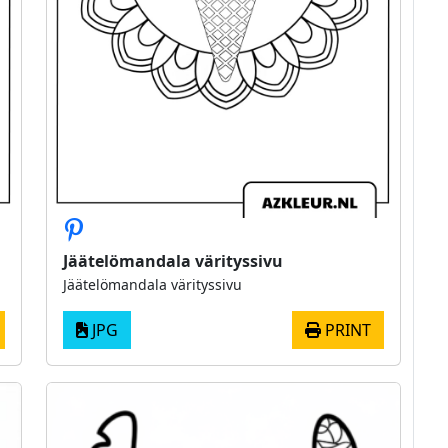
Jäätelömandala värityssivu
Jäätelömandala värityssivu
JPG
PRINT