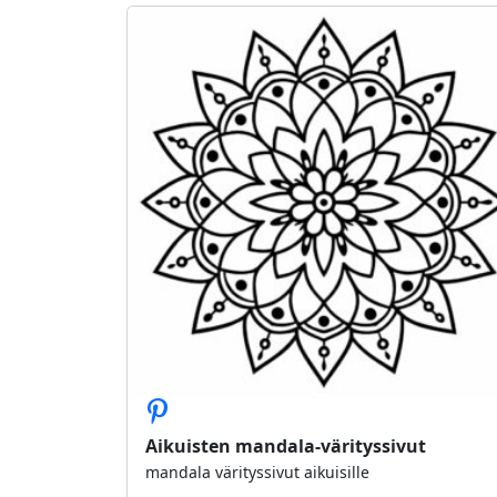
Aikuisten mandala-värityssivut
mandala värityssivut aikuisille