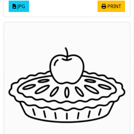
JPG
PRINT