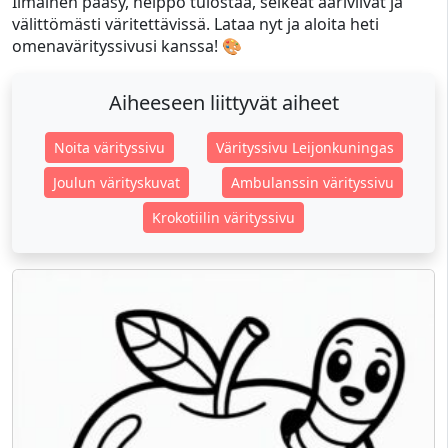
Ilmainen pääsy, helppo tulostaa, selkeät ääriviivat ja
välittömästi väritettävissä. Lataa nyt ja aloita heti
omenavärityssivusi kanssa! 🎨
Aiheeseen liittyvät aiheet
Noita värityssivu
Värityssivu Leijonkuningas
Joulun värityskuvat
Ambulanssin värityssivu
Krokotiilin värityssivu