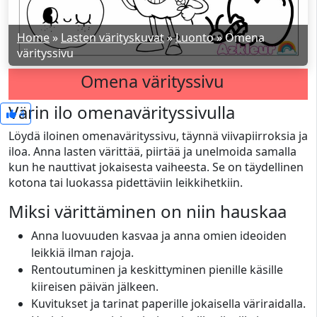
Home
»
Lasten värityskuvat
»
Luonto
»
Omena
värityssivu
Omena värityssivu
Värin ilo omenavärityssivulla
4
Löydä iloinen omenavärityssivu, täynnä viivapiirroksia ja
iloa. Anna lasten värittää, piirtää ja unelmoida samalla
kun he nauttivat jokaisesta vaiheesta. Se on täydellinen
kotona tai luokassa pidettäviin leikkihetkiin.
Miksi värittäminen on niin hauskaa
Anna luovuuden kasvaa ja anna omien ideoiden
leikkiä ilman rajoja.
Rentoutuminen ja keskittyminen pienille käsille
kiireisen päivän jälkeen.
Kuvitukset ja tarinat paperille jokaisella väriraidalla.