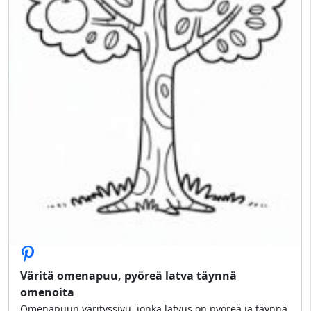
Väritä omenapuu, pyöreä latva täynnä
omenoita
Omenapuun värityssivu, jonka latvus on pyöreä ja täynnä