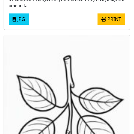
omenoita
JPG
PRINT