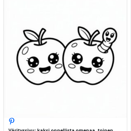
Värityssivu: kaksi onnellista omenaa, toinen