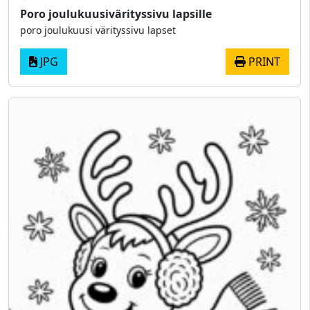
Poro joulukuusivärityssivu lapsille
poro joulukuusi värityssivu lapset
JPG
PRINT