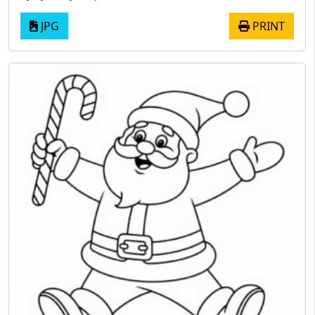
JPG
PRINT