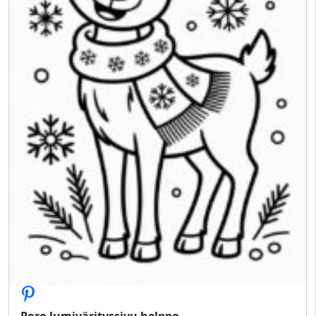
Poro lumivärityssivu helppo