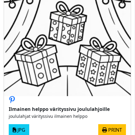
Ilmainen helppo värityssivu joululahjoille
joululahjat värityssivu ilmainen helppo
JPG
PRINT