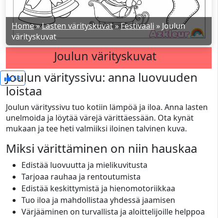
Home
»
Lasten värityskuvat
»
Festivaali
»
Joulun
värityskuvat
Joulun värityskuvat
Joulun värityssivu: anna luovuuden
53
loistaa
Joulun värityssivu tuo kotiin lämpöä ja iloa. Anna lasten
unelmoida ja löytää värejä värittäessään. Ota kynät
mukaan ja tee heti valmiiksi iloinen talvinen kuva.
Miksi värittäminen on niin hauskaa
Edistää luovuutta ja mielikuvitusta
Tarjoaa rauhaa ja rentoutumista
Edistää keskittymistä ja hienomotoriikkaa
Tuo iloa ja mahdollistaa yhdessä jaamisen
Värjääminen on turvallista ja aloittelijoille helppoa