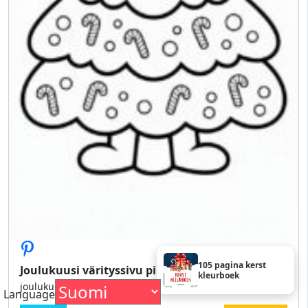
105 pagina kerst
Joulukuusi värityssivu piirros iloinen
kleurboek
joulukuusi värityskuva piirros iloinen
Language