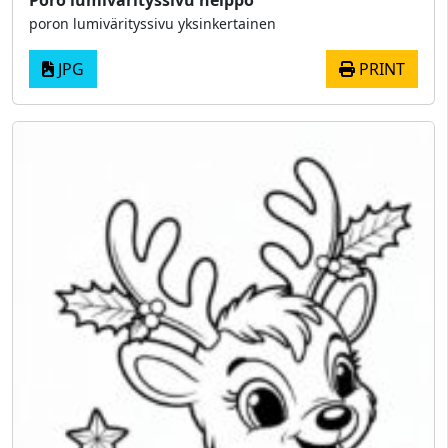
poron lumivärityssivu yksinkertainen
JPG
PRINT