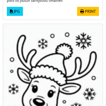
poro ilo joulun värityssivu ilmainen
JPG
PRINT