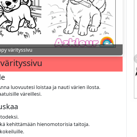
py värityssivu
värityssivu
le
nna luovuutesi loistaa ja nauti värien ilosta.
tuisille väreillesi.
auskaa
 todeksi.
kä kehittämään hienomotorisia taitoja.
kokeiluille.