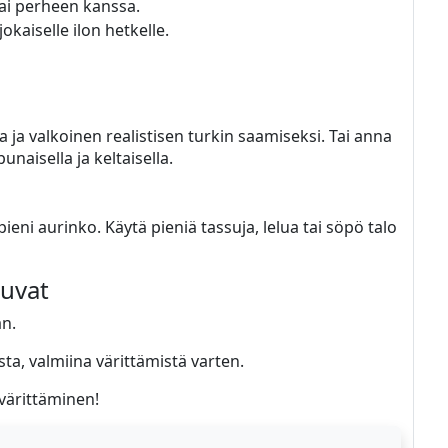
ai perheen kanssa.
okaiselle ilon hetkelle.
ja valkoinen realistisen turkin saamiseksi. Tai anna
unaisella ja keltaisella.
pieni aurinko. Käytä pieniä tassuja, lelua tai söpö talo
kuvat
n.
ta, valmiina värittämistä varten.
 värittäminen!