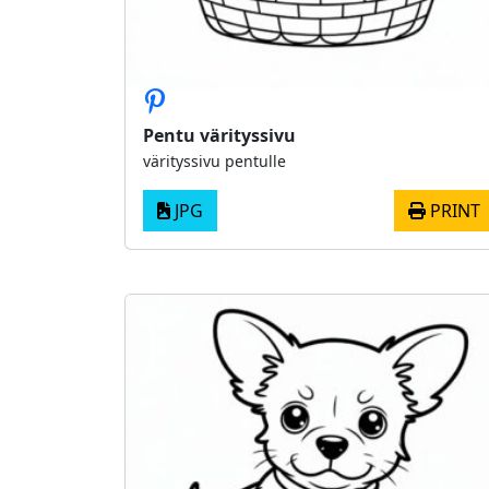
Pentu värityssivu
värityssivu pentulle
JPG
PRINT