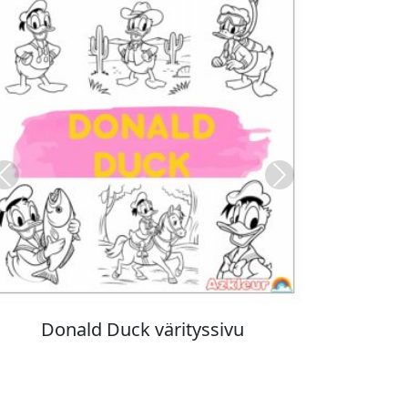
Previous
Next
Stitch värityskuva