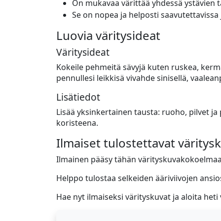
On mukavaa värittää yhdessä ystävien t
Se on nopea ja helposti saavutettavissa j
Luovia väritysideat
Väritysideat
Kokeile pehmeitä sävyjä kuten ruskea, kerma 
pennullesi leikkisä vivahde sinisellä, vaaleanp
Lisätiedot
Lisää yksinkertainen tausta: ruoho, pilvet ja 
koristeena.
Ilmaiset tulostettavat väritys
Ilmainen pääsy tähän värityskuvakokoelmaa
Helppo tulostaa selkeiden ääriviivojen ansios
Hae nyt ilmaiseksi värityskuvat ja aloita heti