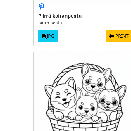
Piirrä koiranpentu
piirrä pentu
JPG
PRINT