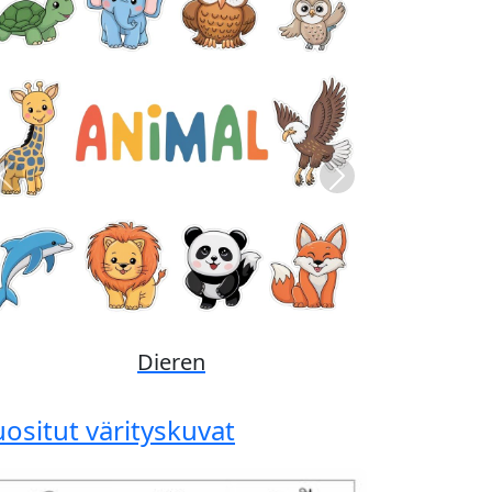
Previous
Next
Disney
uositut värityskuvat