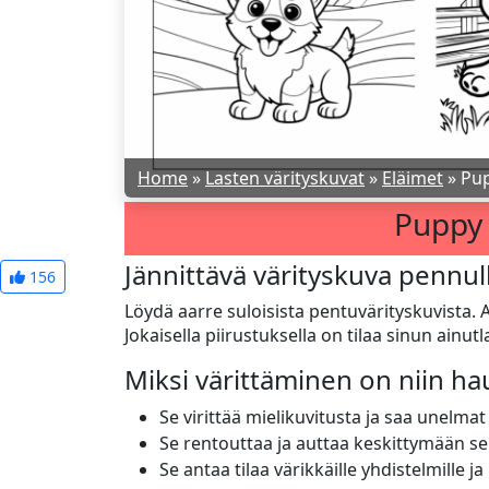
Home
»
Lasten värityskuvat
»
Eläimet
»
Pup
Puppy 
Jännittävä värityskuva pennul
156
Löydä aarre suloisista pentuvärityskuvista. A
Jokaisella piirustuksella on tilaa sinun ainutlaa
Miksi värittäminen on niin h
Se virittää mielikuvitusta ja saa unelmat
Se rentouttaa ja auttaa keskittymään se
Se antaa tilaa värikkäille yhdistelmille ja 