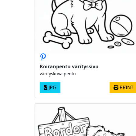
Koiranpentu värityssivu
värityskuva pentu
JPG
PRINT