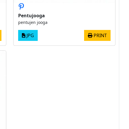
Pentujooga
pentujen jooga
JPG
PRINT