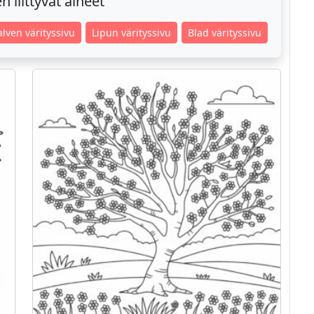
 liittyvät aiheet
alven värityssivu
Lipun värityssivu
Blad värityssivu