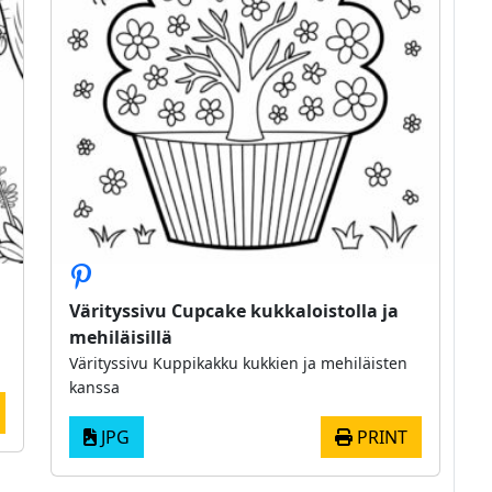
Värityssivu Cupcake kukkaloistolla ja
mehiläisillä
Värityssivu Kuppikakku kukkien ja mehiläisten
kanssa
JPG
PRINT