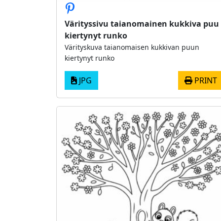
Värityssivu taianomainen kukkiva puu
kiertynyt runko
Värityskuva taianomaisen kukkivan puun
kiertynyt runko
JPG
PRINT