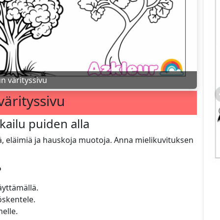
n värityssivu
ärityssivu
kailu puiden alla
ä, eläimiä ja hauskoja muotoja. Anna mielikuvituksen
?
äyttämällä.
öskentele.
melle.