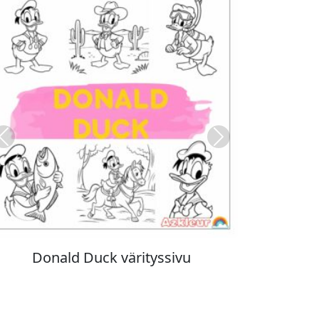
Previous
Next
Stitch värityskuva