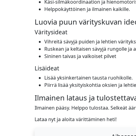
Käsi-silmäkoordinaation ja hienomotori
Helppokäyttöinen ja ilmainen kaikille.
Luovia puun värityskuvan ide
Väritysideat
Vihreitä sävyjä puiden ja lehtien värityk
Ruskean ja keltaisen sävyjä rungolle ja 
Sininen taivas ja valkoiset pilvet
Lisäideat
Lisää yksinkertainen tausta ruohikolle.
Piirrä lisää yksityiskohtia oksien ja lehtie
Ilmainen lataus ja tulostetta
Ilmainen pääsy. Helppo tulostaa. Selkeät ääri
Lataa nyt ja aloita värittäminen heti!