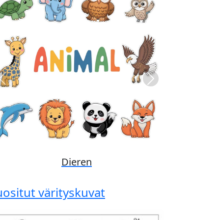
Previous
Next
Disney
uositut värityskuvat