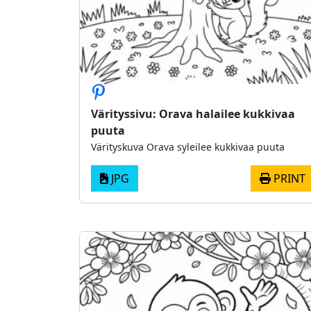
Värityssivu: Orava halailee kukkivaa
puuta
Värityskuva Orava syleilee kukkivaa puuta
JPG
PRINT