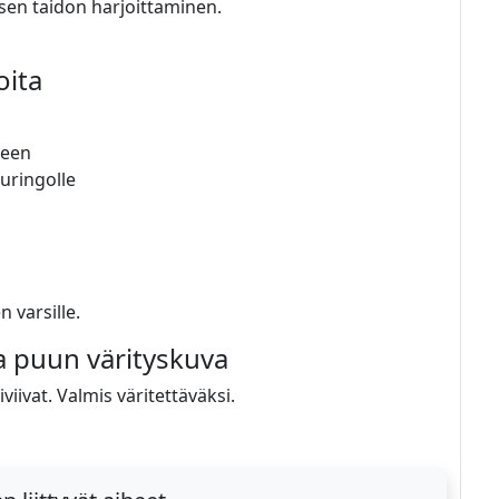
sen taidon harjoittaminen.
oita
seen
auringolle
n varsille.
va puun värityskuva
viivat. Valmis väritettäväksi.