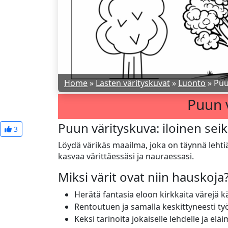
Home
»
Lasten värityskuvat
»
Luonto
»
Puu
Puun v
Puun värityskuva: iloinen seik
3
Löydä värikäs maailma, joka on täynnä lehti
kasvaa värittäessäsi ja nauraessasi.
Miksi värit ovat niin hauskoja
Herätä fantasia eloon kirkkaita värejä k
Rentoutuen ja samalla keskittyneesti ty
Keksi tarinoita jokaiselle lehdelle ja eläi