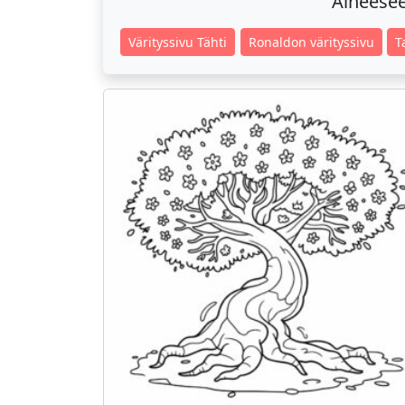
Aiheeseen
Värityssivu Tähti
Ronaldon värityssivu
T