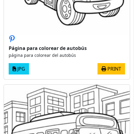
Página para colorear de autobús
página para colorear del autobús
JPG
PRINT