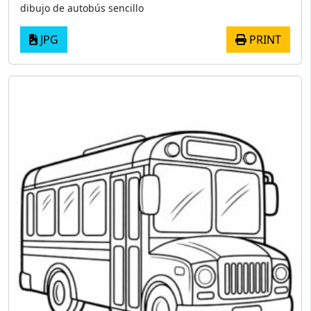
dibujo de autobús sencillo
JPG
PRINT