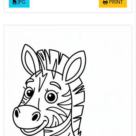
JPG
PRINT