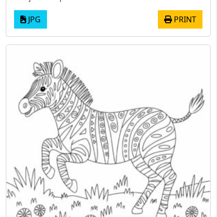
JPG
PRINT