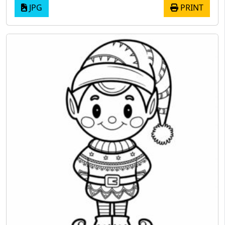
JPG
PRINT