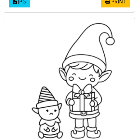
JPG
PRINT