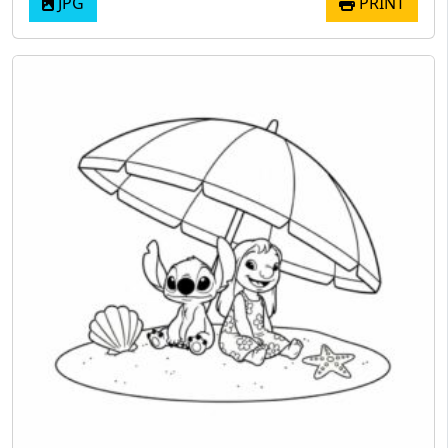
JPG
PRINT