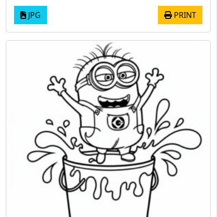
JPG
PRINT