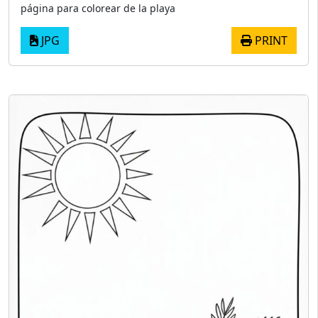
página para colorear de la playa
JPG
PRINT