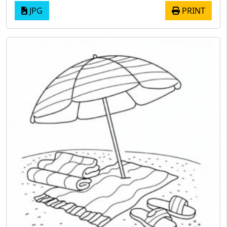
JPG
PRINT