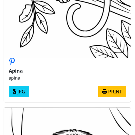
Apina
apina
JPG
PRINT