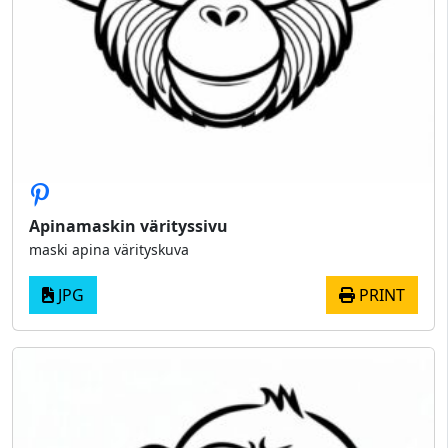
Apinamaskin värityssivu
maski apina värityskuva
JPG
PRINT