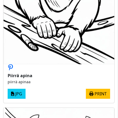
Piirrä apina
piirrä apinaa
JPG
PRINT