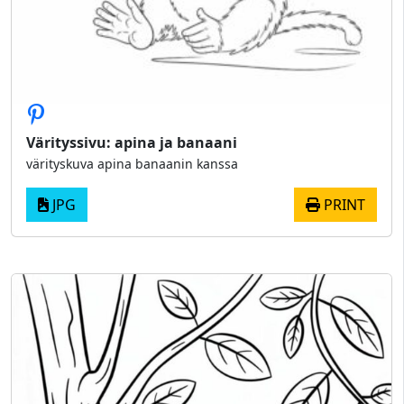
Värityssivu: apina ja banaani
värityskuva apina banaanin kanssa
JPG
PRINT