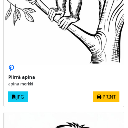
Piirrä apina
apina merkki
JPG
PRINT