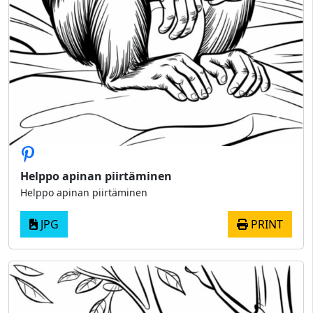
Helppo apinan piirtäminen
Helppo apinan piirtäminen
JPG
PRINT