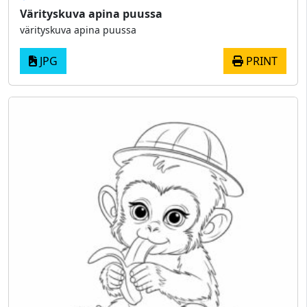
Värityskuva apina puussa
värityskuva apina puussa
JPG
PRINT