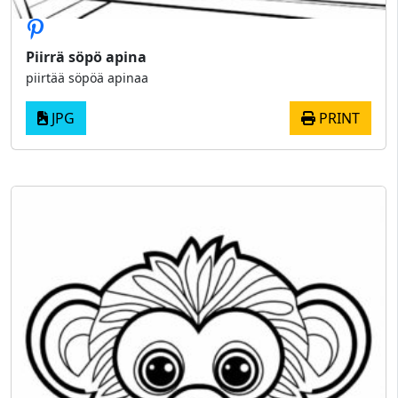
Piirrä söpö apina
piirtää söpöä apinaa
JPG
PRINT