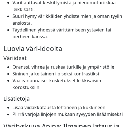
Värit auttavat keskittymistä ja hienomotoriikkaa
leikkisästi.
Suuri hymy värikkäiden yhdistelmien ja oman tyylin
ansiosta.
Täydellinen yhdessä värittämiseen ystävien tai
perheen kanssa.
Luovia väri-ideoita
Väriideat
Oranssi, vihreä ja ruskea turkille ja ympäristölle
Sininen ja keltainen iloiseksi kontrastiksi
Vaaleanpunaiset kosketukset leikkisäisiin
korostuksiin
Lisätietoja
Lisää viidakkotausta lehtineen ja kukkineen
Piirrä varjoja linjojen mukaan syvyyden lisäämiseksi
Värityskuva Apina: Ilmainen lataus ja