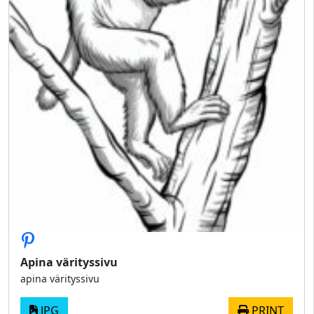
Apina värityssivu
apina värityssivu
JPG
PRINT