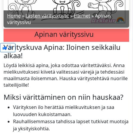
Home
»
Lasten värityskuvat
»
Eläimet
»
Apinan
värityssivu
Apinan värityssivu
Värityskuva Apina: Iloinen seikkailu
21
alkaa!
Löydä leikkisä apina, joka odottaa väritettäväksi. Anna
mielikuvituksesi kiivetä valitessasi värejä ja tehdessäsi
maailmasta iloisemman. Hauska väritystehtävä nuorille
taiteilijoille!
Miksi värittäminen on niin hauskaa?
Värityksen ilo herättää mielikuvituksen ja saa
luovuuden kukoistamaan.
Rauhallisemmassa tahdissa lapset tutkivat muotoja
ja yksityiskohtia.