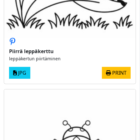
Piirrä leppäkerttu
leppäkertun piirtäminen
JPG
PRINT