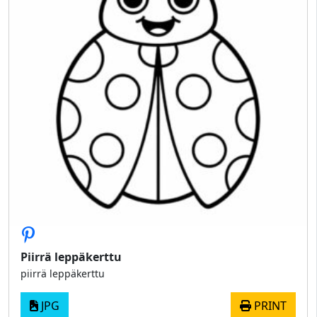
Piirrä leppäkerttu
piirrä leppäkerttu
JPG
PRINT