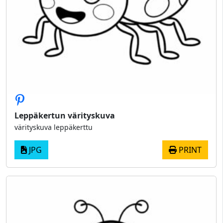
Leppäkertun värityskuva
värityskuva leppäkerttu
JPG
PRINT