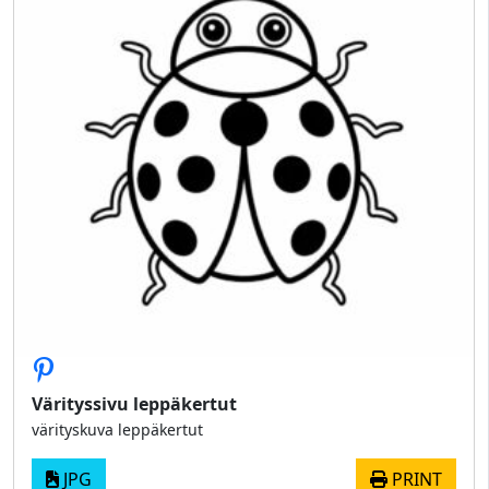
Värityssivu leppäkertut
värityskuva leppäkertut
JPG
PRINT