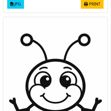
JPG
PRINT