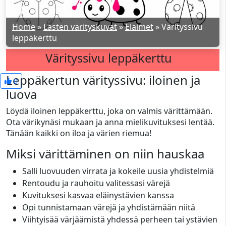
Home
»
Lasten värityskuvat
»
Eläimet
»
Värityssivu
leppäkerttu
Värityssivu leppäkerttu
Leppäkertun värityssivu: iloinen ja
0
luova
Löydä iloinen leppäkerttu, joka on valmis värittämään.
Ota värikynäsi mukaan ja anna mielikuvituksesi lentää.
Tänään kaikki on iloa ja värien riemua!
Miksi värittäminen on niin hauskaa
Salli luovuuden virrata ja kokeile uusia yhdistelmiä
Rentoudu ja rauhoitu valitessasi värejä
Kuvituksesi kasvaa eläinystävien kanssa
Opi tunnistamaan värejä ja yhdistämään niitä
Viihtyisää värjäämistä yhdessä perheen tai ystävien