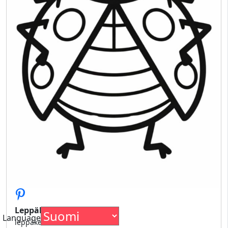
Leppäkertun merkki
Language
leppäkertun merkki