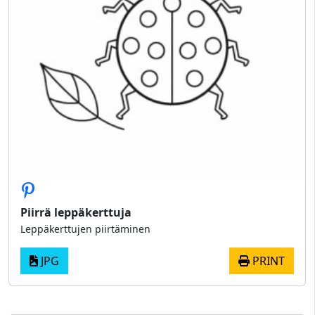
Piirrä leppäkerttuja
Leppäkerttujen piirtäminen
JPG
PRINT