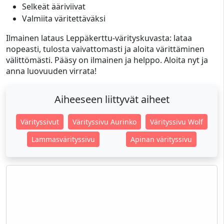
Selkeät ääriviivat
Valmiita väritettäväksi
Ilmainen lataus Leppäkerttu-värityskuvasta: lataa
nopeasti, tulosta vaivattomasti ja aloita värittäminen
välittömästi. Pääsy on ilmainen ja helppo. Aloita nyt ja
anna luovuuden virrata!
Aiheeseen liittyvät aiheet
Värityssivut
Värityssivu Aurinko
Värityssivu Wolf
Lammasvärityssivu
Apinan värityssivu