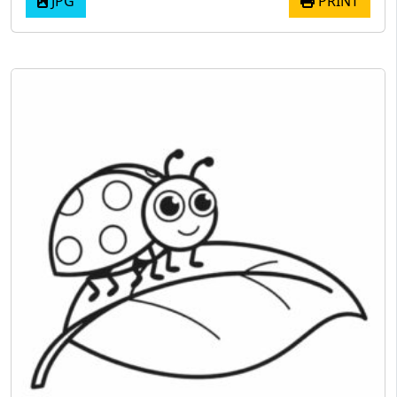
JPG
PRINT