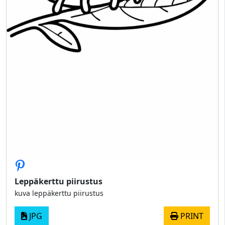
Leppäkerttu piirustus
kuva leppäkerttu piirustus
JPG
PRINT