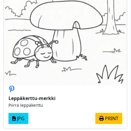
Leppäkerttu-merkki
Piirrä leppäkerttu
JPG
PRINT