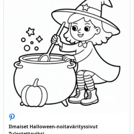
Ilmaiset Halloween-noitavärityssivut
Tulostettaviksi