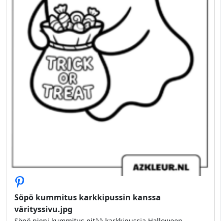
Söpö kummitus karkkipussin kanssa
värityssivu.jpg
Söpö pieni kummitus pitää karkkipussia Halloween-