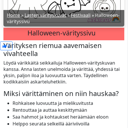
Home
»
Lasten värityskuvat
»
Festivaali
»
Halloween-
värityssivu
Halloween-värityssivu
Värityksen riemua aavemaisen
0
vivahteella
Löydä värikkäitä seikkailuja Halloween-värityskuvan
kanssa. Anna lasten unelmoida ja värittää, yhdessä tai
yksin, paljon iloa ja luovuutta varten. Täydellinen
kodikkaisiin askarteluhetkiin.
Miksi värittäminen on niin hauskaa?
Rohkaisee luovuutta ja mielikuvitusta
Rentouttaa ja auttaa keskittymään
Saa hahmot ja kohtaukset heräämään eloon
Helppo seurata selkeillä ääriviivoilla