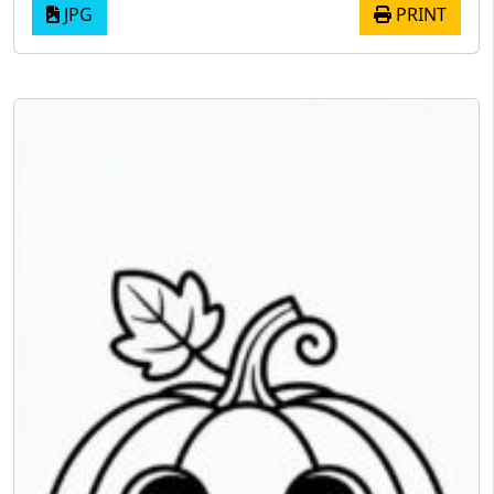
JPG
PRINT