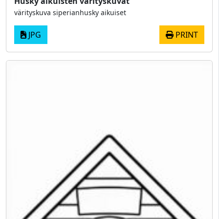
Husky aikuisten värityskuvat
värityskuva siperianhusky aikuiset
JPG
PRINT