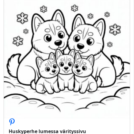
Huskyperhe lumessa värityssivu