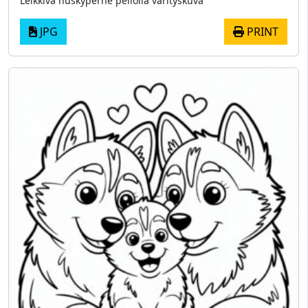
Leikkivä huskyperhe pellolla värityskuva
JPG
PRINT