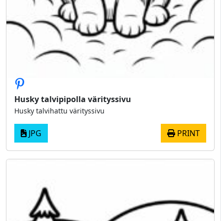
Husky talvipipolla värityssivu
Husky talvihattu värityssivu
JPG
PRINT