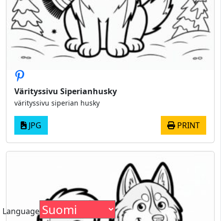
Värityssivu Siperianhusky
värityssivu siperian husky
JPG
PRINT
Language