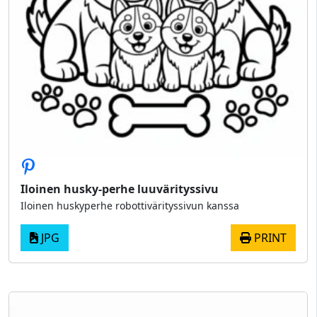
Iloinen husky-perhe luuvärityssivu
Iloinen huskyperhe robottivärityssivun kanssa
JPG
PRINT