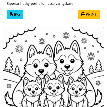
Siperianhusky-perhe lumessa värityskuva
JPG
PRINT