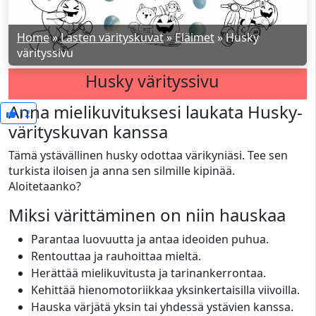
Home
»
Lasten värityskuvat
»
Eläimet
»
Husky
värityssivu
Husky värityssivu
Anna mielikuvituksesi laukata Husky-
12
värityskuvan kanssa
Tämä ystävällinen husky odottaa värikyniäsi. Tee sen
turkista iloisen ja anna sen silmille kipinää.
Aloitetaanko?
Miksi värittäminen on niin hauskaa
Parantaa luovuutta ja antaa ideoiden puhua.
Rentouttaa ja rauhoittaa mieltä.
Herättää mielikuvitusta ja tarinankerrontaa.
Kehittää hienomotoriikkaa yksinkertaisilla viivoilla.
Hauska värjätä yksin tai yhdessä ystävien kanssa.