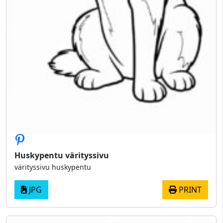
Huskypentu värityssivu
värityssivu huskypentu
JPG
PRINT