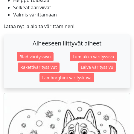
Helppo tulostaa
Selkeät ääriviivat
Valmis värittämään
Lataa nyt ja aloita värittäminen!
Aiheeseen liittyvät aiheet
Blad värityssivu
Lumiukko värityssivu
Rakettivärityssivut
Laiva värityssivu
Lamborghini värityskuva