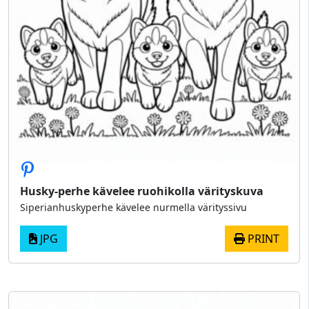
Husky-perhe kävelee ruohikolla värityskuva
Siperianhuskyperhe kävelee nurmella värityssivu
JPG
PRINT