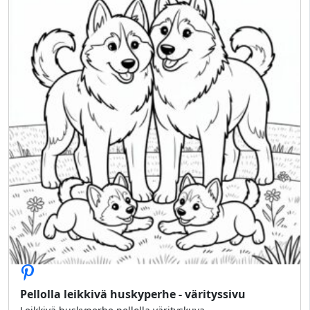
Pellolla leikkivä huskyperhe - värityssivu