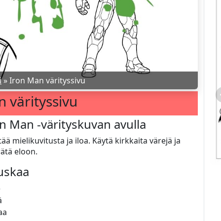
i
»
Iron Man värityssivu
 värityssivu
on Man -värityskuvan avulla
ä mielikuvitusta ja iloa. Käytä kirkkaita värejä ja
rätä eloon.
auskaa
e
ä
aa