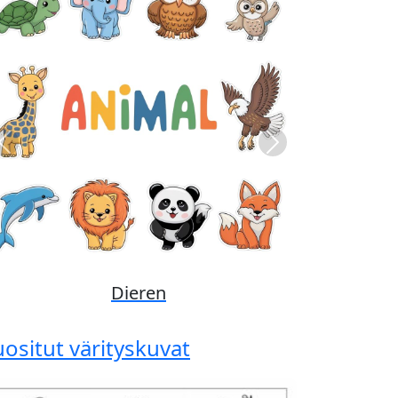
Previous
Next
Disney
uositut värityskuvat