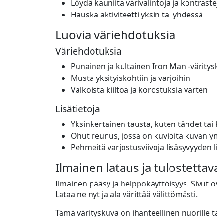
Löydä kauniita värivalintoja ja kontraste
Hauska aktiviteetti yksin tai yhdessä
Luovia väriehdotuksia
Väriehdotuksia
Punainen ja kultainen Iron Man -väritys
Musta yksityiskohtiin ja varjoihin
Valkoista kiiltoa ja korostuksia varten
Lisätietoja
Yksinkertainen tausta, kuten tähdet tai 
Ohut reunus, jossa on kuvioita kuvan ym
Pehmeitä varjostusviivoja lisäsyvyyden 
Ilmainen lataus ja tulostettav
Ilmainen pääsy ja helppokäyttöisyys. Sivut ov
Lataa ne nyt ja ala värittää välittömästi.
Tämä värityskuva on ihanteellinen nuorille tait