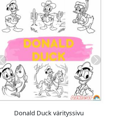
Previous
Next
Stitch värityskuva