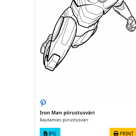
Iron Man piirustusväri
Rautamies piirustusväri
JPG
PRINT