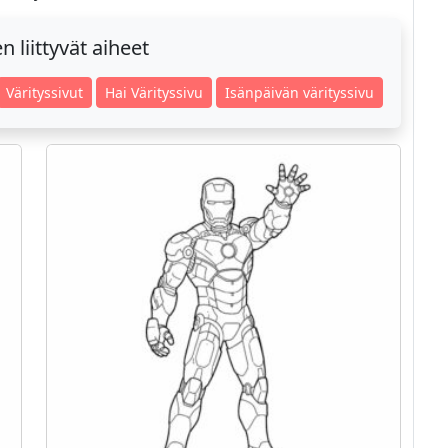
 liittyvät aiheet
Värityssivut
Hai Värityssivu
Isänpäivän värityssivu