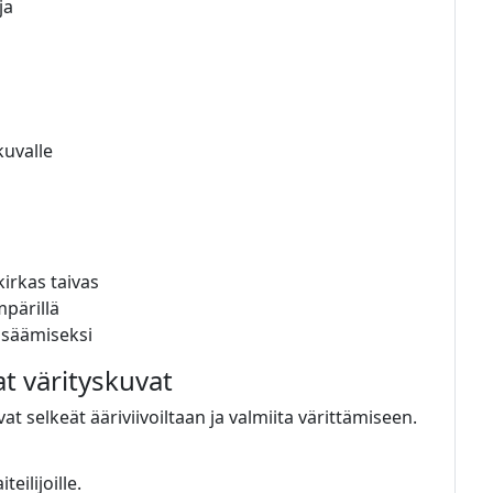
ja
kuvalle
kirkas taivas
pärillä
lisäämiseksi
at värityskuvat
at selkeät ääriviivoiltaan ja valmiita värittämiseen.
eilijoille.