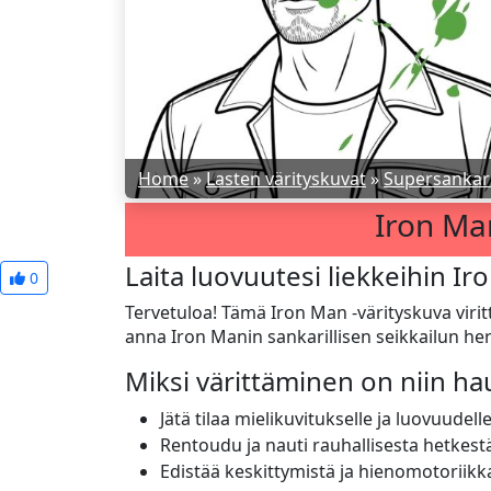
Home
»
Lasten värityskuvat
»
Supersankar
Iron Man
Laita luovuutesi liekkeihin Ir
0
Tervetuloa! Tämä Iron Man -värityskuva virittä
anna Iron Manin sankarillisen seikkailun he
Miksi värittäminen on niin h
Jätä tilaa mielikuvitukselle ja luovuudell
Rentoudu ja nauti rauhallisesta hetkest
Edistää keskittymistä ja hienomotoriikk