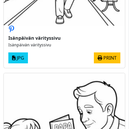
Isänpäivän värityssivu
Isänpäivän värityssivu
JPG
PRINT