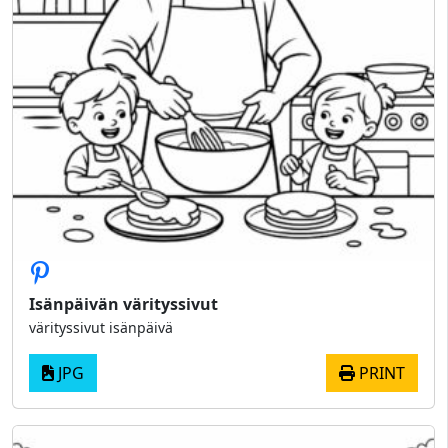
Isänpäivän värityssivut
värityssivut isänpäivä
JPG
PRINT