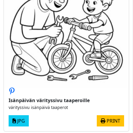
Isänpäivän värityssivu taaperoille
värityssivu isänpäivä taaperot
JPG
PRINT