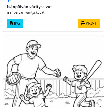
Isänpäivän värityssivut
isänpäivän värityskuvat
JPG
PRINT