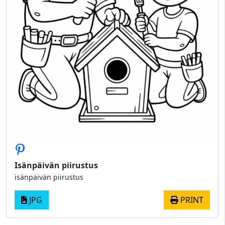
Isänpäivän piirustus
isänpäivän piirustus
JPG
PRINT