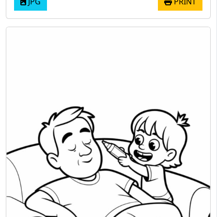
JPG
PRINT