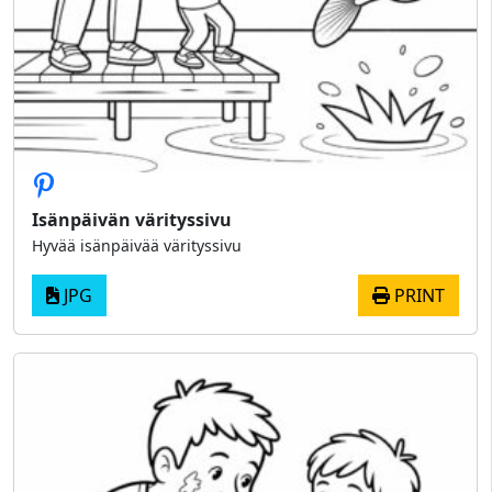
Isänpäivän värityssivu
Hyvää isänpäivää värityssivu
JPG
PRINT