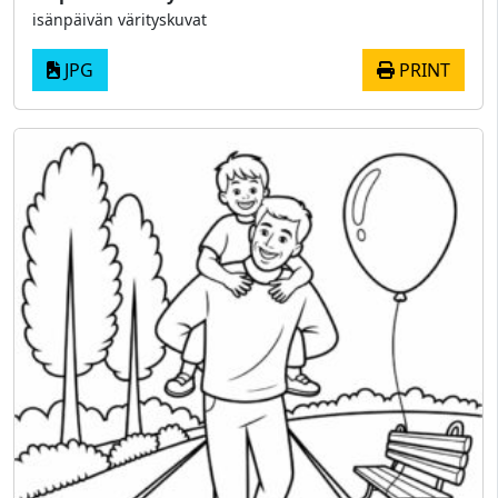
isänpäivän värityskuvat
JPG
PRINT