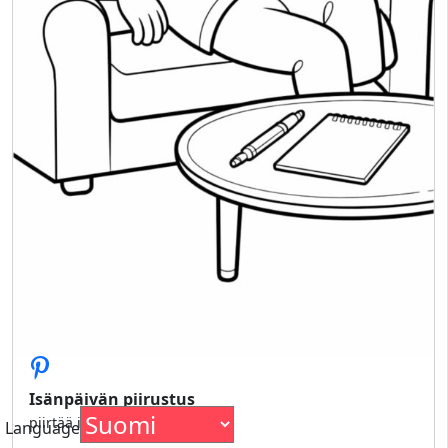
Isänpäivän piirustus
piirtää isänpäivää
Language