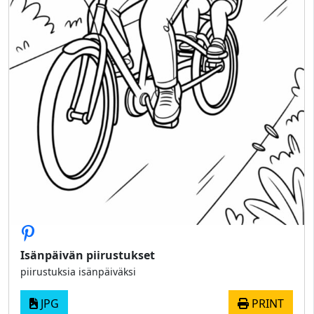
Isänpäivän piirustukset
piirustuksia isänpäiväksi
JPG
PRINT