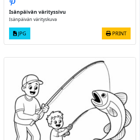
Isänpäivän värityssivu
Isänpäivän värityskuva
JPG
PRINT