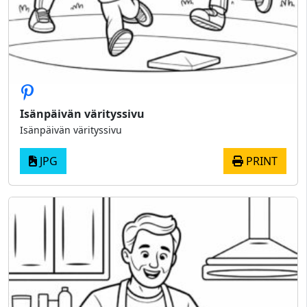
Isänpäivän värityssivu
Isänpäivän värityssivu
JPG
PRINT