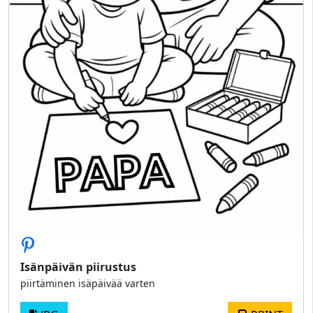
Isänpäivän piirustus
piirtäminen isäpäivää varten