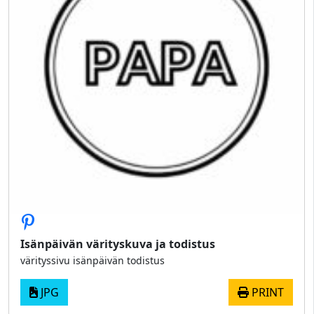
Isänpäivän värityskuva ja todistus
värityssivu isänpäivän todistus
JPG
PRINT