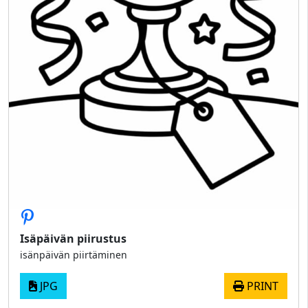
Isäpäivän piirustus
isänpäivän piirtäminen
JPG
PRINT