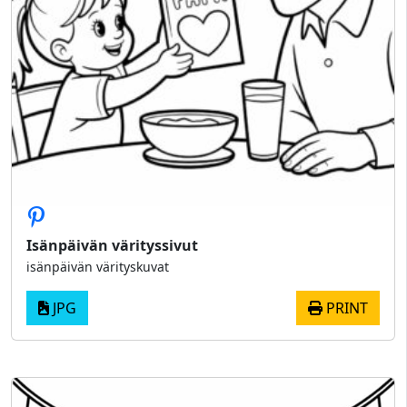
Isänpäivän värityssivut
isänpäivän värityskuvat
JPG
PRINT