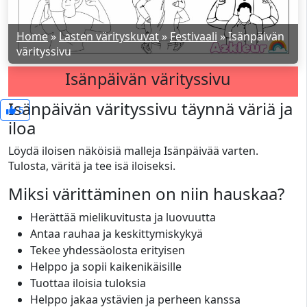
Home
»
Lasten värityskuvat
»
Festivaali
»
Isänpäivän
värityssivu
Isänpäivän värityssivu
Isänpäivän värityssivu täynnä väriä ja
5
iloa
Löydä iloisen näköisiä malleja Isänpäivää varten.
Tulosta, väritä ja tee isä iloiseksi.
Miksi värittäminen on niin hauskaa?
Herättää mielikuvitusta ja luovuutta
Antaa rauhaa ja keskittymiskykyä
Tekee yhdessäolosta erityisen
Helppo ja sopii kaikenikäisille
Tuottaa iloisia tuloksia
Helppo jakaa ystävien ja perheen kanssa