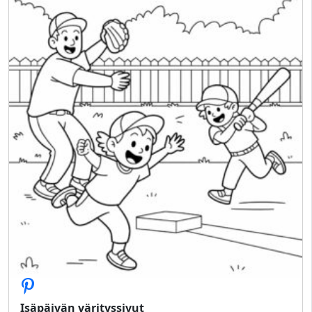
Isäpäivän värityssivut