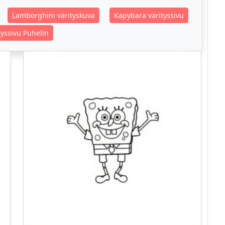
Lamborghini värityskuva
Kapybara värityssivu
tyssivu Puhelin