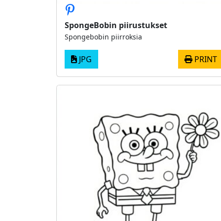
SpongeBobin piirustukset
Spongebobin piirroksia
JPG
PRINT