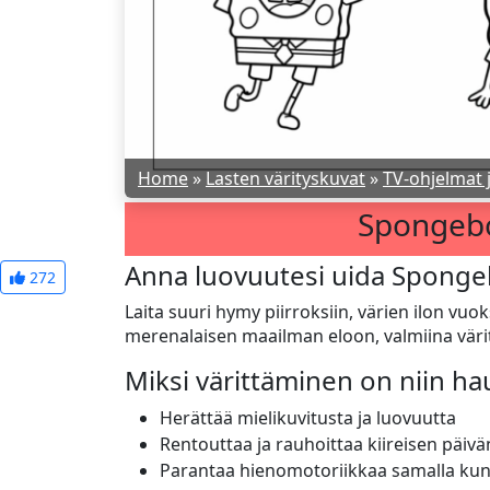
Home
»
Lasten värityskuvat
»
TV-ohjelmat 
Spongebo
Anna luovuutesi uida Sponge
272
Laita suuri hymy piirroksiin, värien ilon vuo
merenalaisen maailman eloon, valmiina värit
Miksi värittäminen on niin h
Herättää mielikuvitusta ja luovuutta
Rentouttaa ja rauhoittaa kiireisen päivä
Parantaa hienomotoriikkaa samalla kun v