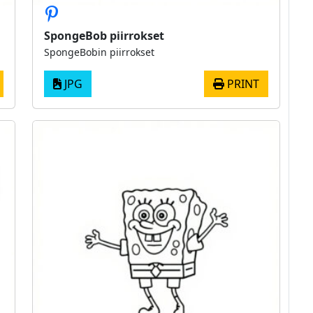
SpongeBob piirrokset
SpongeBobin piirrokset
JPG
PRINT