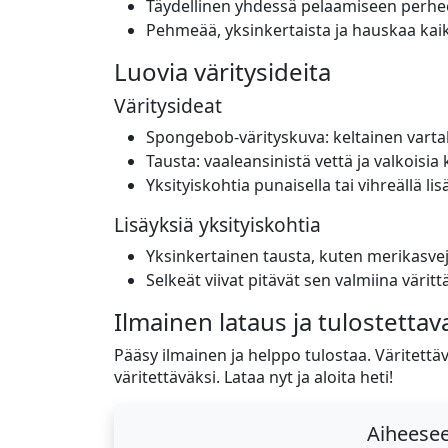
Täydellinen yhdessä pelaamiseen perh
Pehmeää, yksinkertaista ja hauskaa kaik
Luovia väritysideita
Väritysideat
Spongebob-värityskuva: keltainen varta
Tausta: vaaleansinistä vettä ja valkoisia 
Yksityiskohtia punaisella tai vihreällä lisä
Lisäyksiä yksityiskohtia
Yksinkertainen tausta, kuten merikasvej
Selkeät viivat pitävät sen valmiina värit
Ilmainen lataus ja tulostettav
Pääsy ilmainen ja helppo tulostaa. Väritettävät
väritettäväksi. Lataa nyt ja aloita heti!
Aiheeseen