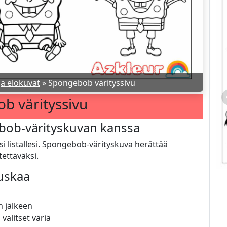
ja elokuvat
»
Spongebob värityssivu
b värityssivu
bob-värityskuvan kanssa
ksi listallesi. Spongebob-värityskuva herättää
ettäväksi.
auskaa
Donald Duck värityssivu
n jälkeen
alitset väriä