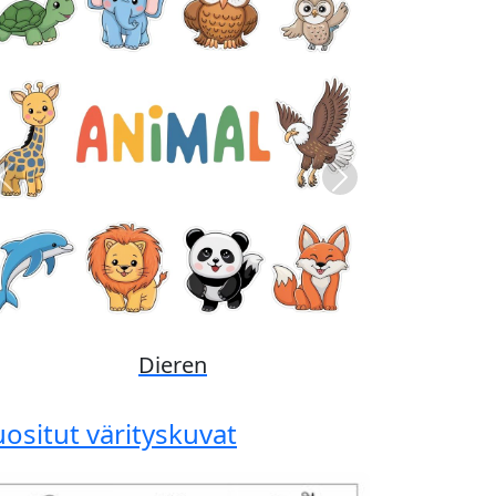
Previous
Next
Disney
uositut värityskuvat