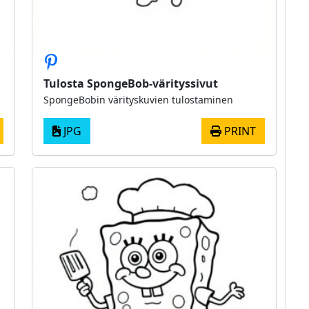
Tulosta SpongeBob-värityssivut
SpongeBobin värityskuvien tulostaminen
JPG
PRINT