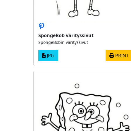
SpongeBob värityssivut
SpongeBobin värityssivut
JPG
PRINT