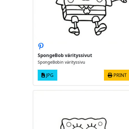
SpongeBob värityssivut
SpongeBobin värityssivu
JPG
PRINT