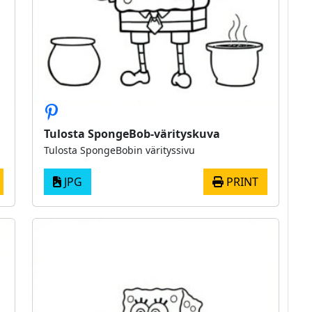
Tulosta SpongeBob-värityskuva
Tulosta SpongeBobin värityssivu
JPG
PRINT