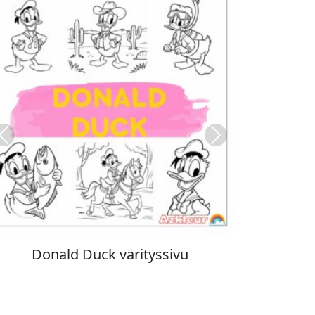
Previous
Next
Stitch värityskuva