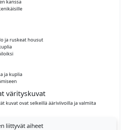
een kanssa
enikäisille
lo ja ruskeat housut
kuplia
iloiksi
a ja kuplia
tämiseen
at värityskuvat
 kuvat ovat selkeillä ääriviivoilla ja valmiita
 liittyvät aiheet