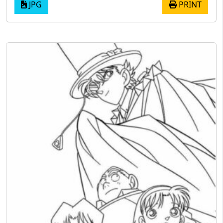
JPG
PRINT