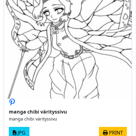
manga chibi värityssivu
manga chibi värityssivu
JPG
PRINT