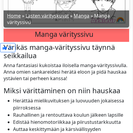
Home
»
Lasten värityskuvat
»
Manga
»
Manga
värityssivu
Manga värityssivu
Värikäs manga-värityssivu täynnä
29
seikkailua
Anna fantasiasi kukoistaa iloisella manga-värityssivulla.
Anna omien sankareidesi herätä eloon ja pidä hauskaa
ystävien tai perheen kanssa!
Miksi värittäminen on niin hauskaa
Herättää mielikuvituksen ja luovuuden jokaisessa
piirroksessa
Rauhallinen ja rentouttava koulun jälkeen lapsille
Edistää hienomotoriikkaa ja piirustustarkkuutta
Auttaa keskittymään ja kärsivällisyyden