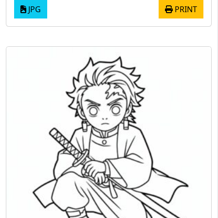
JPG
PRINT