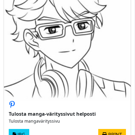
Tulosta manga-värityssivut helposti
Tulosta mangavärityssivu
JPG
PRINT