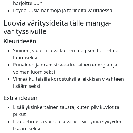
harjoitteluun
Löydä uusia hahmoja ja tarinoita värittäessä
Luovia väritysideita tälle manga-
värityssivulle
Kleurideeën
Sininen, violetti ja valkoinen magisen tunnelman
luomiseksi
Punainen ja oranssi sekä keltainen energian ja
voiman luomiseksi
Vihreä kultaisilla korostuksilla leikkisän vivahteen
lisäämiseksi
Extra ideéen
Lisää yksinkertainen tausta, kuten pilvikuviot tai
pilkut
Luo pehmeitä varjoja ja värien siirtymiä syvyyden
lisäämiseksi