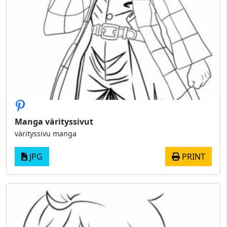
Manga värityssivut
värityssivu manga
JPG
PRINT