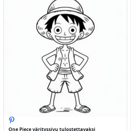
One Piece värityssivu tulostettavaksi