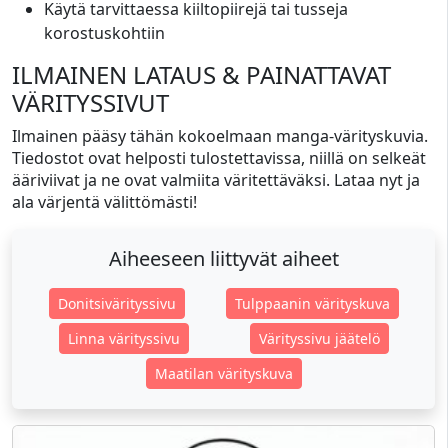
Käytä tarvittaessa kiiltopiirejä tai tusseja
korostuskohtiin
ILMAINEN LATAUS & PAINATTAVAT
VÄRITYSSIVUT
Ilmainen pääsy tähän kokoelmaan manga-värityskuvia.
Tiedostot ovat helposti tulostettavissa, niillä on selkeät
ääriviivat ja ne ovat valmiita väritettäväksi. Lataa nyt ja
ala värjentä välittömästi!
Aiheeseen liittyvät aiheet
Donitsivärityssivu
Tulppaanin värityskuva
Linna värityssivu
Värityssivu jäätelö
Maatilan värityskuva