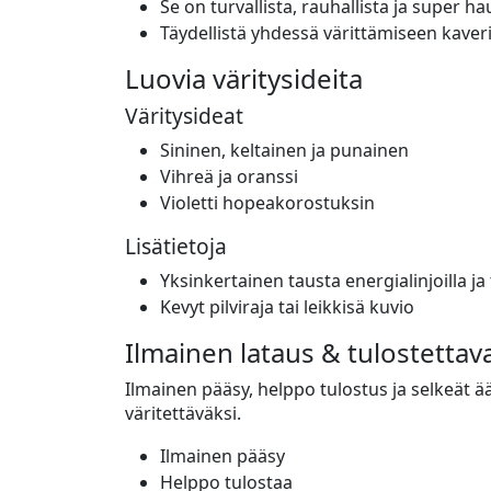
Se on turvallista, rauhallista ja super ha
Täydellistä yhdessä värittämiseen kaver
Luovia väritysideita
Väritysideat
Sininen, keltainen ja punainen
Vihreä ja oranssi
Violetti hopeakorostuksin
Lisätietoja
Yksinkertainen tausta energialinjoilla ja 
Kevyt pilviraja tai leikkisä kuvio
Ilmainen lataus & tulostettav
Ilmainen pääsy, helppo tulostus ja selkeät ää
väritettäväksi.
Ilmainen pääsy
Helppo tulostaa