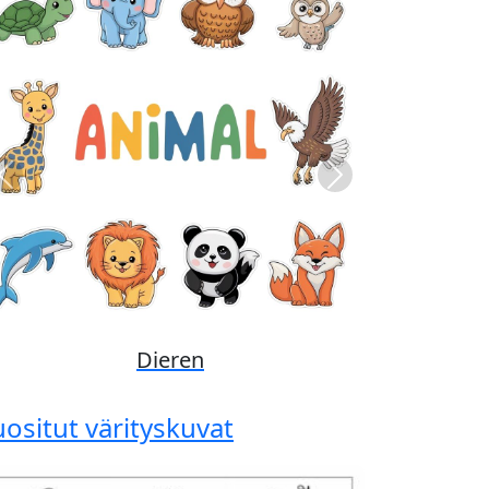
Previous
Next
Disney
uositut värityskuvat