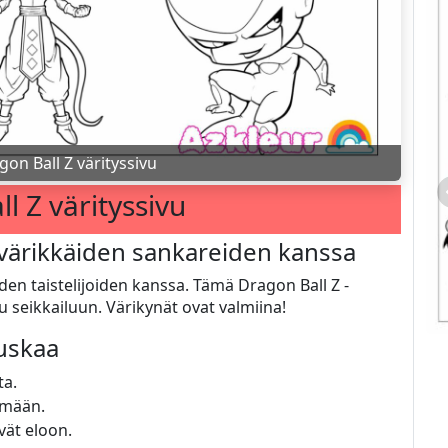
gon Ball Z värityssivu
l Z värityssivu
värikkäiden sankareiden kanssa
iden taistelijoiden kanssa. Tämä Dragon Ball Z -
u seikkailuun. Värikynät ovat valmiina!
auskaa
ta.
ymään.
vät eloon.