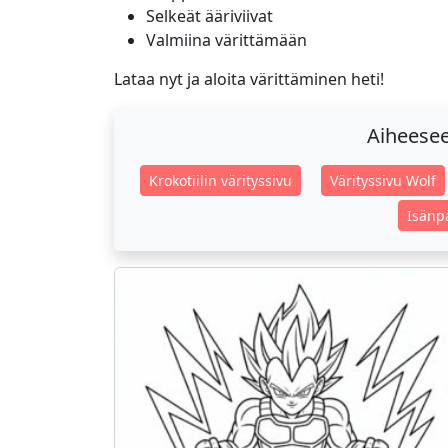
Selkeät ääriviivat
Valmiina värittämään
Lataa nyt ja aloita värittäminen heti!
Aiheeseen
Krokotiilin värityssivu
Värityssivu Wolf
Isänpä