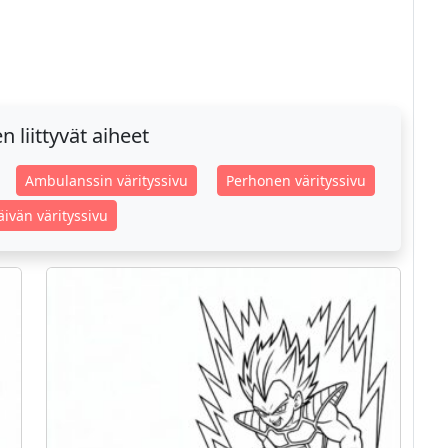
 liittyvät aiheet
Ambulanssin värityssivu
Perhonen värityssivu
ivän värityssivu