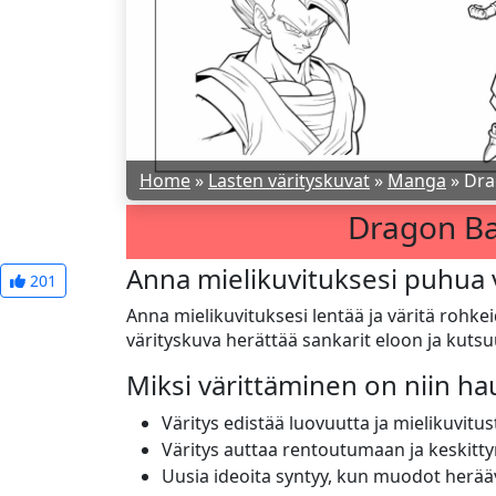
Home
»
Lasten värityskuvat
»
Manga
»
Dra
Dragon Bal
Anna mielikuvituksesi puhua 
201
Anna mielikuvituksesi lentää ja väritä rohke
värityskuva herättää sankarit eloon ja kutsu
Miksi värittäminen on niin h
Väritys edistää luovuutta ja mielikuvitus
Väritys auttaa rentoutumaan ja keskitt
Uusia ideoita syntyy, kun muodot herää