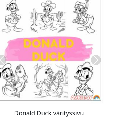
Previous
Next
Stitch värityskuva