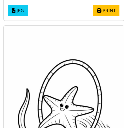
JPG
PRINT