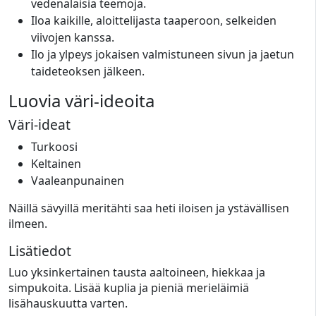
vedenalaisia teemoja.
Iloa kaikille, aloittelijasta taaperoon, selkeiden
viivojen kanssa.
Ilo ja ylpeys jokaisen valmistuneen sivun ja jaetun
taideteoksen jälkeen.
Luovia väri-ideoita
Väri-ideat
Turkoosi
Keltainen
Vaaleanpunainen
Näillä sävyillä meritähti saa heti iloisen ja ystävällisen
ilmeen.
Lisätiedot
Luo yksinkertainen tausta aaltoineen, hiekkaa ja
simpukoita. Lisää kuplia ja pieniä merieläimiä
lisähauskuutta varten.