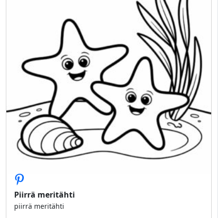
Piirrä meritähti
piirrä meritähti