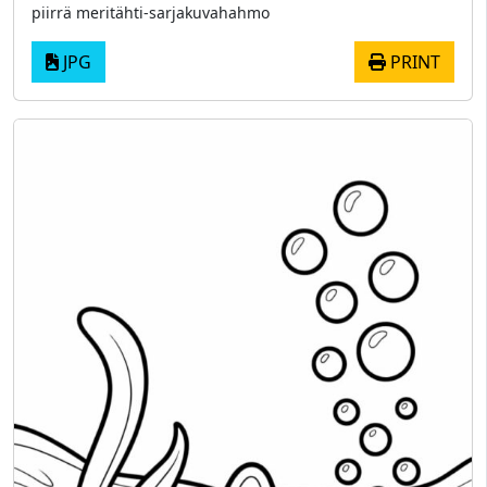
piirrä meritähti-sarjakuvahahmo
JPG
PRINT