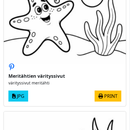
Meritähtien värityssivut
värityssivut meritähti
JPG
PRINT