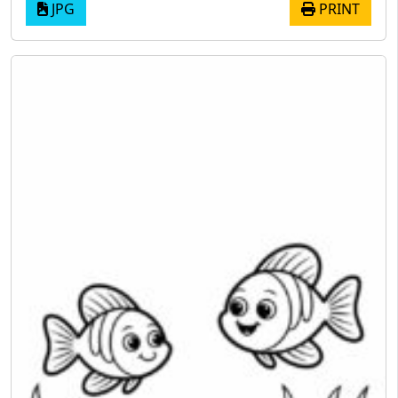
JPG
PRINT