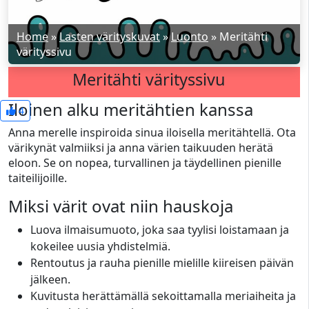
Home
»
Lasten värityskuvat
»
Luonto
»
Meritähti
värityssivu
Meritähti värityssivu
Iloinen alku meritähtien kanssa
4
Anna merelle inspiroida sinua iloisella meritähtellä. Ota
värikynät valmiiksi ja anna värien taikuuden herätä
eloon. Se on nopea, turvallinen ja täydellinen pienille
taiteilijoille.
Miksi värit ovat niin hauskoja
Luova ilmaisumuoto, joka saa tyylisi loistamaan ja
kokeilee uusia yhdistelmiä.
Rentoutus ja rauha pienille mielille kiireisen päivän
jälkeen.
Kuvitusta herättämällä sekoittamalla meriaiheita ja