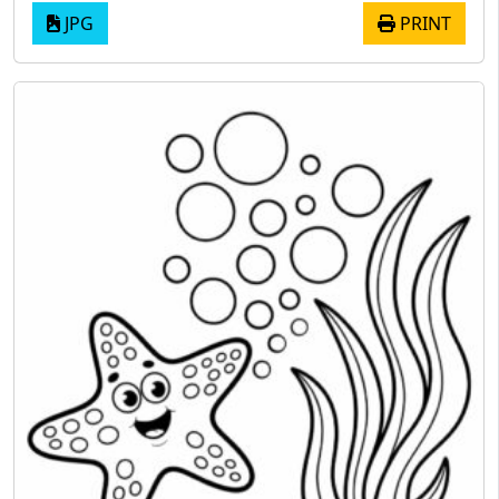
JPG
PRINT