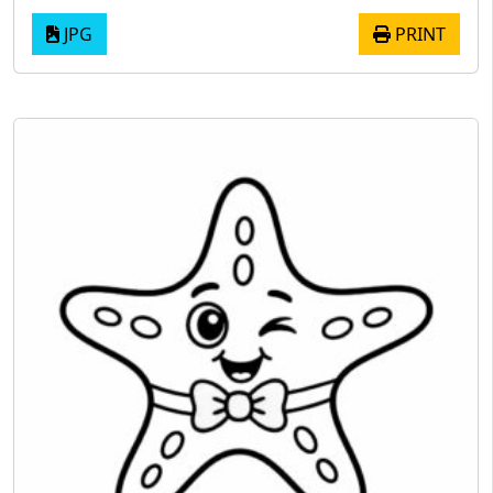
JPG
PRINT