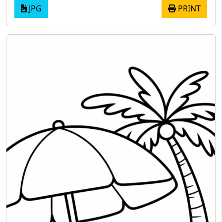
JPG
PRINT