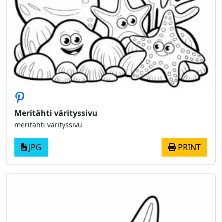
Meritähti värityssivu
meritähti värityssivu
JPG
PRINT