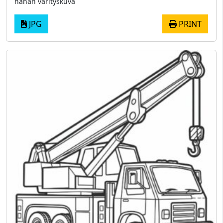
hanan värityskuva
JPG
PRINT