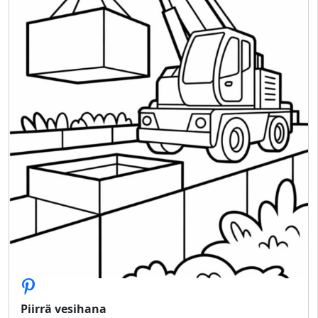
Piirrä vesihana