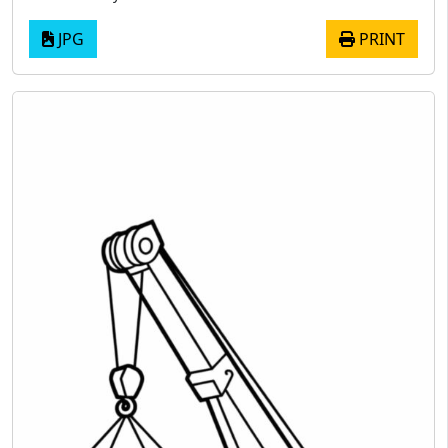
JPG
PRINT