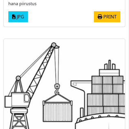
hana piirustus
JPG
PRINT