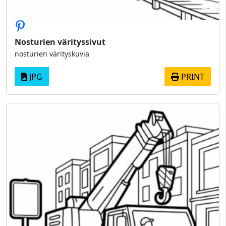
Nosturien värityssivut
nosturien värityskuvia
JPG
PRINT