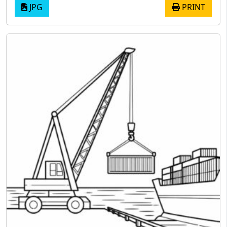
JPG
PRINT