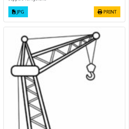
JPG
PRINT