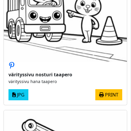
värityssivu nosturi taapero
värityssivu hana taapero
JPG
PRINT