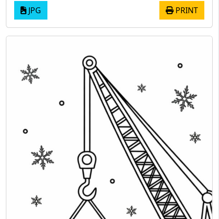
JPG
PRINT