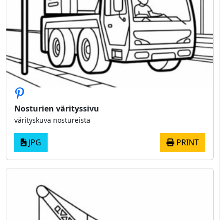
Nosturien värityssivu
värityskuva nostureista
JPG
PRINT