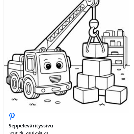
Seppelevärityssivu
seppele värityskuva