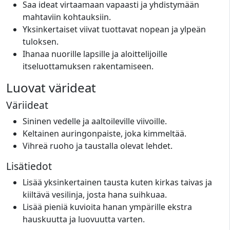
Saa ideat virtaamaan vapaasti ja yhdistymään
mahtaviin kohtauksiin.
Yksinkertaiset viivat tuottavat nopean ja ylpeän
tuloksen.
Ihanaa nuorille lapsille ja aloittelijoille
itseluottamuksen rakentamiseen.
Luovat värideat
Väriideat
Sininen vedelle ja aaltoileville viivoille.
Keltainen auringonpaiste, joka kimmeltää.
Vihreä ruoho ja taustalla olevat lehdet.
Lisätiedot
Lisää yksinkertainen tausta kuten kirkas taivas ja
kiiltävä vesilinja, josta hana suihkuaa.
Lisää pieniä kuvioita hanan ympärille ekstra
hauskuutta ja luovuutta varten.