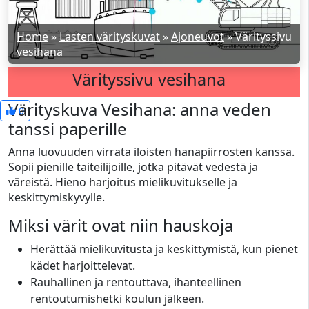
Home
»
Lasten värityskuvat
»
Ajoneuvot
»
Värityssivu
vesihana
Värityssivu vesihana
Värityskuva Vesihana: anna veden
0
tanssi paperille
Anna luovuuden virrata iloisten hanapiirrosten kanssa.
Sopii pienille taiteilijoille, jotka pitävät vedestä ja
väreistä. Hieno harjoitus mielikuvitukselle ja
keskittymiskyvylle.
Miksi värit ovat niin hauskoja
Herättää mielikuvitusta ja keskittymistä, kun pienet
kädet harjoittelevat.
Rauhallinen ja rentouttava, ihanteellinen
rentoutumishetki koulun jälkeen.